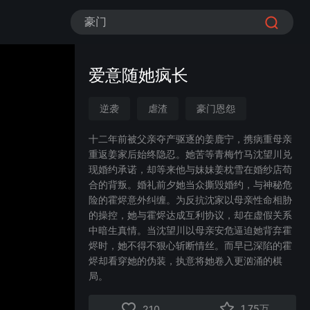
豪门
爱意随她疯长
逆袭
虐渣
豪门恩怨
现代言情
总裁
甜宠
十二年前被父亲夺产驱逐的姜鹿宁，携病重母亲
重返姜家后始终隐忍。她苦等青梅竹马沈望川兑
情感流
现婚约承诺，却等来他与妹妹姜枕雪在婚纱店苟
合的背叛。婚礼前夕她当众撕毁婚约，与神秘危
险的霍烬意外纠缠。为反抗沈家以母亲性命相胁
的操控，她与霍烬达成互利协议，却在虚假关系
中暗生真情。当沈望川以母亲安危逼迫她背弃霍
烬时，她不得不狠心斩断情丝。而早已深陷的霍
烬却看穿她的伪装，执意将她卷入更汹涌的棋
局。
1.75万
210