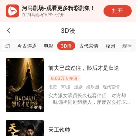
河马剧场-观看更多精彩剧集！
打开
在“河马剧场”APP中打开
3D漫
科幻
今古连通
电影
3D漫
古代言情
校园
现实
前夫已成过往，影后才是归途
8.03万
人在追
虐恋
3D漫
漫剧
娱乐圈
现代言情
实力派女演员长久包容伴侣，对方却
总裁
婚姻
情感流
女性成长
一味偏袒同剧组新人，屡屡误会打压
全40集
她、抢夺资源，还放任流言诋毁她。
她彻底心寒提出分开，曾受她恩惠的
企业家现身，多年始终默默惦念守
护。前任不甘失去多方阻挠，所有算
天工铁帅
计与误会水落石出后，前任为过错付