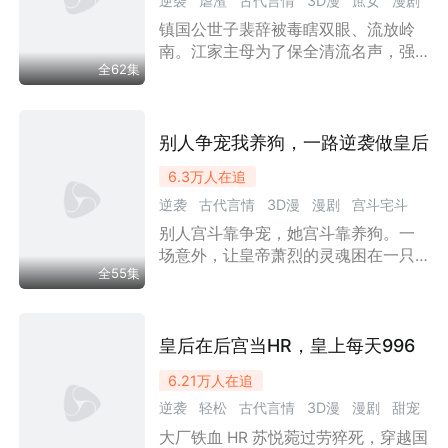
逆袭
虐渣
古代言情
3D漫
庶女
漫剧
裔的身份也逐渐觉醒，最终与众人一
同将逍遥峰打造为宗门最强峰，成为
镇国公世子裴辞被毒瞎双眼、流放岭
欢喜冤家
甜宠
全峰的团宠。
南。江家主母为了保全清流名声，强
全62集
行将敲晕的庶女江蓉代替嫡姐扔上流
放囚车。江蓉本欲中途卷铺盖逃命，
却在无意间触碰裴辞眉骨时，意外触
发了“摸骨知天命”的异能。她看到五年
别人争宠我养狗，一路逆袭做皇后
后裴辞将重见天日，血洗江家，并成
6.3万
人在追
为权倾朝野的摄政王，而救他的烧火
逆袭
古代言情
3D漫
漫剧
宫斗宅斗
丫头则获赐黄金万两、富贵一生。为
了避开满门抄斩的死局，更为了那泼
别人宫斗靠争宠，她宫斗靠养狗。一
欢喜冤家
甜宠
天的富贵，江蓉当即决定“绑定”这位未
场意外，让皇帝萧烈的灵魂困在一只
来的财神爷。
全55集
小黑狗身上，而唯一知道真相的人，
竟是后宫最不起眼的九品贵人苏菱。
从此，一人一狗联手破局：查内务、
斗贵妃、揭阴谋、护江山。她从人人
皇后在后宫当HR，皇上每天996
可欺的小透明，一步步逆袭凤位；他
6.21万
人在追
也在最落魄的时候，遇见了那个愿意
逆袭
轻松
古代言情
3D漫
漫剧
甜宠
无条件相信自己的人。萌宠反差、爆
笑宫斗、甜宠互撩、爽感逆袭，当皇
大厂铁血 HR 苏悦菀过劳猝死，穿越国
穿越时空