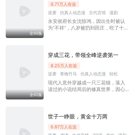
9.71万
人在追
姝尽心照顾靖王，彻底打乱他封闭的
逆袭
仿真人动态漫
古代言情
漫剧
生活，开启二人搞笑甜蜜的同居日
常。
永安侯府长女沈惊鸿，因出生时被认
乡村
家庭
励志
王妃
甜宠
女性成长
为“不祥”，八岁被扔到田庄，吃了十五
全66集
年杂粮饭配腌菜。二十岁那年，她在
密林中偶遇遇刺的七王爷萧衍，一巴
掌拍飞刺客，救了他的命。从一个吃
不饱饭的弃女，到被王爷捧在手心的
穿成三花，带领全峰逆袭第一
王妃，沈惊鸿用她的善良、乐观和一
8.25万
人在追
身力气，赢得了所有人的尊重，成为
逆袭
青梅竹马
仿真人动态漫
轻松
七王爷萧衍一生挚爱。
现代人意外穿越成一只三花猫，落入
漫剧
偷听心声
甜宠
穿越时空
读过的小说结局后的修真世界，因心
古装仙侠
情感流
女性成长
全60集
声被偷听，被逍遥峰峰主闻玉堂收为
弟子。她凭借特殊的福星体质，带领
同门寻得天衍神剑，在宗门大比中逆
袭翻盘，一步步帮曾遭青梅与男主联
世子一睁眼，黄金十万两
手背刺而消沉的闻玉堂走出心结，揭
6.87万
人在追
开当年试炼的隐秘真相，自身神兽后