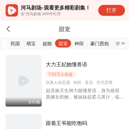
河马剧场-观看更多精彩剧集！
打开
在“河马剧场”APP中打开
甜宠
帝
民国
萌宝
超能
甜宠
种田
豪门恩怨
求生
大力王妃她懂兽语
7.25万
人在追
仿真人动态漫
轻松
皇后
古代言情
赵灵姝天生神力能懂兽语，身为侯府
嫡女
漫剧
王妃
欢喜冤家
权谋
甜宠
真嫡女的她，被妹妹赵柔儿算计，临
全63集
时顶替婚约，嫁给瘸腿靖王。靖王因
残疾心结自闭，但赵灵姝毫无规矩、
直白贪吃的模样打破王府死寂，不仅
成功让靖王开口进食，深得皇后喜
跟着王爷能吃饱吗
爱，被钦定为王府女主人。后续赵灵