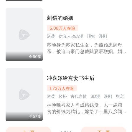
法技惊四座；恋爱综艺里，她将所有
男嘉宾处成拜把子兄弟。当腹黑老板
秦珏试图“驯服”这匹野马，却反被她直
刺猬的婚姻
球撩到步步沦陷。且看女寨主如何用
5.08万
人在追
硬核实力杀穿娱乐圈，带着小弟们建
逆袭
仿真人动态漫
现实
漫剧
立新秩序，顺便把霸总变成自己的“压
寨夫人”！
苏晚身为苏家私生女，为照顾患病母
现代言情
家庭
总裁
甜宠
情感流
亲，被迫与豪门总裁陆宴辰联姻。婚
女性成长
全60集
后她饱受婆家、娘家以及陆宴辰前女
友、异母姐姐的刁难打压，想离婚又
被陆家规矩阻拦。走投无路的苏晚化
名外出做化妆师，努力独立生活。陆
冲喜嫁给克妻书生后
宴辰在不断接触中，渐渐被苏晚吸
1.73万
人在追
引，一改往日冷漠，默默守护她，并
逆袭
轻松
古代言情
3D漫
漫剧
甜宠
着手调查苏晚母亲十年前溺水被害的
隐情。两人在一次次交锋、误会与并
林晚晚被家人当成赔钱货，以一袋粮
女性成长
肩作战中解开隔阂，联手揭穿苏雨桐
食的价钱为聘礼，嫁给了十里八乡闻
等人的种种阴谋与恶行，将一众恶人
全57集
名的克妻书生陆承渊。所有人都说他
绳之以法。
命硬克妻，活不过几年；所有人都等
着看她守寡受苦。可谁也没想到，嫁