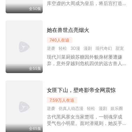
帝变成狗，这后宫彻底乱套了！
库空虚的大周成为皇后，将后宫打造
全50集
为 “大周无限责任公司”，推行 KPI 考
核、数字化管理，逼皇帝开启 996 侍
寝排班。自带好感系统的穿越妃江雪
儿，屡次用金手指违规争宠、勾结父
她在兽世点亮烟火
皇商贪墨牟利。苏悦菀以税务、财务
740
人在追
审计、连带责任制层层制衡，查清江
逆袭
轻松
3D漫
漫剧
现代奇幻
甜宠
氏父女洗钱造假罪证，致使江雪儿系
统解绑、滤镜失效，被判终身劳役抵
现代川菜厨娘苏糖因外貌身材屡遭嫌
穿越时空
债。后宫妃嫔摒弃雌竞转型创业创
弃，意外穿越到危机四伏的远古兽人
收，苏悦菀靠商业化营收补齐三十万
全55集
世界，却成了众人眼中的珍贵雌性。
两军饷，皇帝彻底放权，后宫成为按
黑豹族首领苍玄对她一见钟情，强势
劳盈利的高效商业体系。
守护、直球偏爱。面对陌生部落的质
疑、野性的生存法则和潜藏的敌意，
女匪下山，壁咚影帝全网震惊
苏糖凭借厨艺与现代智慧，把美食和
7.59万
人在追
新工具带进蛮荒，也在被坚定选择中
逆袭
仿真人动态漫
轻松
漫剧
娱乐圈
慢慢找回自信，开启一段又甜又野的
跨时空恋爱。
古代黑风寨女当家楚瑶，一朝魂穿成
现代奇幻
甜宠
情感流
受气包小明星。面对潜规则，她反手
全65集
将导演撂倒；试镜现场，一套黑风刀