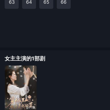
63
64
65
66
女主主演的1部剧
全71集