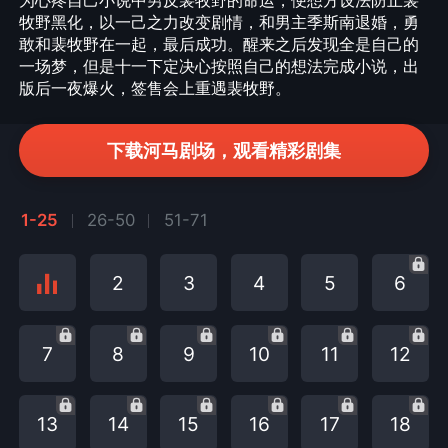
为心疼自己小说中男反裴牧野的命运，便想方设法防止裴
牧野黑化，以一己之力改变剧情，和男主季斯南退婚，勇
敢和裴牧野在一起，最后成功。醒来之后发现全是自己的
一场梦，但是十一下定决心按照自己的想法完成小说，出
版后一夜爆火，签售会上重遇裴牧野。
下载河马剧场，观看精彩剧集
1-25
26-50
51-71
2
3
4
5
6
7
8
9
10
11
12
13
14
15
16
17
18