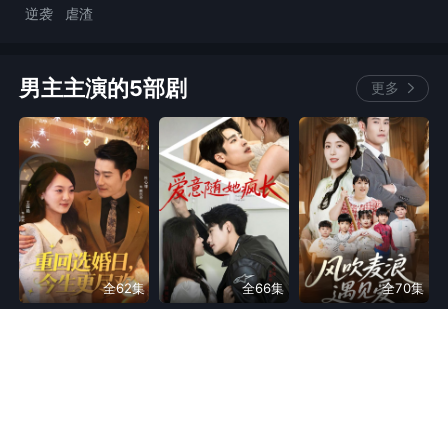
逆袭
虐渣
豪门恩怨
现代言情
总裁
男主主演的5部剧
更多
甜宠
情感流
全62集
全66集
全70集
重回选婚日，今生更尽欢
爱意随她疯长
风吹麦浪遇见爱
逆袭
虐渣
重生
逆袭
虐渣
虐渣
豪门恩怨
豪门恩怨
豪门恩怨
现代言情
家庭
现代言情
家庭
现代言情
总裁
总裁
萌宝
甜宠
同类热门剧
换一换
总裁
甜宠
甜宠
情感流
情感流
女性成长