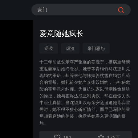
豪门
爱意随她疯长
逆袭
虐渣
豪门恩怨
现代言情
总裁
甜宠
十二年前被父亲夺产驱逐的姜鹿宁，携病重母亲
重返姜家后始终隐忍。她苦等青梅竹马沈望川兑
情感流
现婚约承诺，却等来他与妹妹姜枕雪在婚纱店苟
合的背叛。婚礼前夕她当众撕毁婚约，与神秘危
险的霍烬意外纠缠。为反抗沈家以母亲性命相胁
的操控，她与霍烬达成互利协议，却在虚假关系
中暗生真情。当沈望川以母亲安危逼迫她背弃霍
烬时，她不得不狠心斩断情丝。而早已深陷的霍
烬却看穿她的伪装，执意将她卷入更汹涌的棋
局。
1.75万
152