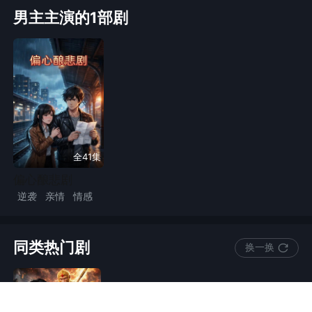
男主主演的1部剧
全41集
偏心酿悲剧
逆袭
亲情
情感
小人物
都市
漫剧
2D漫
同类热门剧
换一换
猴王下山专治不服