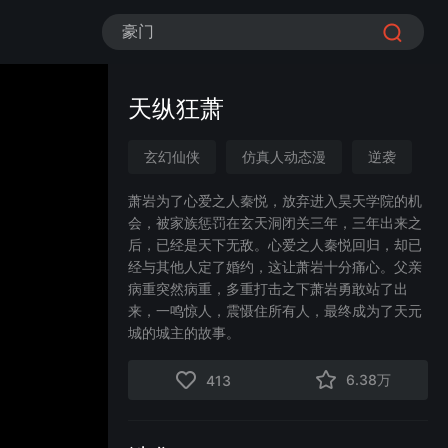
豪门
天纵狂萧
玄幻仙侠
仿真人动态漫
逆袭
无敌
修仙
传承觉醒
萧岩为了心爱之人秦悦，放弃进入昊天学院的机
会，被家族惩罚在玄天洞闭关三年，三年出来之
漫剧
后，已经是天下无敌。心爱之人秦悦回归，却已
经与其他人定了婚约，这让萧岩十分痛心。父亲
病重突然病重，多重打击之下萧岩勇敢站了出
来，一鸣惊人，震慑住所有人，最终成为了天元
城的城主的故事。
6.38万
413