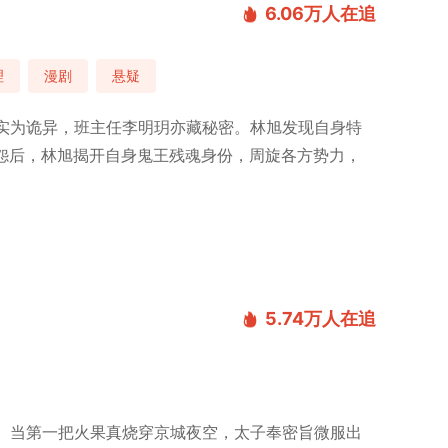
6.06万
人在追
理
漫剧
悬疑
实为诡异，班主任李明玥亦藏秘密。林旭发现自身特
怨后，林旭揭开自身鬼王残魂身份，周旋各方势力，
5.74万
人在追
。当第一把火果真烧穿京城夜空，太子奉密旨微服出