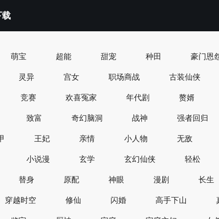
下载
萌宝
超能
甜宠
种田
豪门恩
灵异
宫女
职场商战
古装仙侠
竞赛
欢喜冤家
年代剧
赘婿
致富
奇幻脑洞
战神
强者回归
甲
王妃
亲情
小人物
无敌
小说漫
玄学
玄幻仙侠
轻松
替身
原配
神眼
漫剧
长生
穿越时空
修仙
闪婚
高手下山