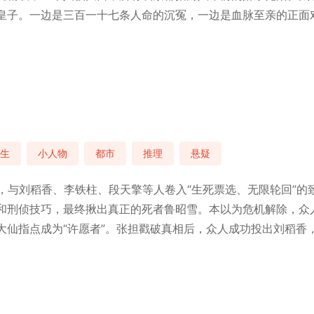
皇子。一边是三百一十七条人命的沉冤，一边是血脉至亲的正面
生
小人物
都市
推理
悬疑
士，与刘稻香、李铁柱、段天擎等人卷入“生死票选、无限轮回”
和刑侦技巧，最终揪出真正的死者鲁昭雪。本以为危机解除，众
大仙指点成为“许愿者”。张担戳破真相后，众人成功投出刘稻香