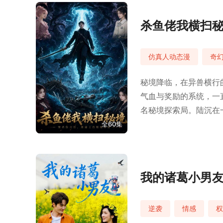
杀鱼佬我横扫
仿真人动态漫
奇
秘境降临，在异兽横行
气血与奖励的系统，一
名秘境探索局。陆沉在
的终极真相也随着探索
全60集
我的诸葛小男
逆袭
情感
权