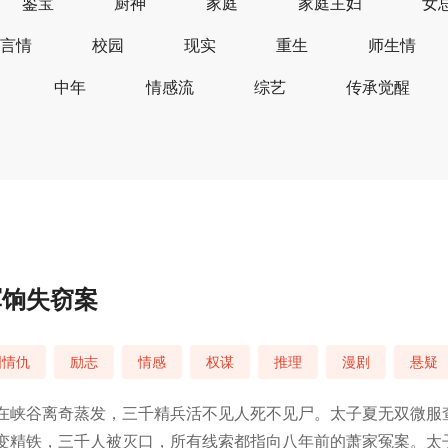
鉴宝
厨神
家庭
家庭主妇
女
言情
校园
现实
重生
师生情
中年
情感流
综艺
传承觉醒
军饷失窃案
国情仇
励志
情感
权谋
推理
漫剧
悬疑
在峡谷离奇蒸发，三千精兵活不见人死不见尸。太子夏无双微服
变精铁，三千人被灭口，所有线索都指向八年前的萧家冤案。太