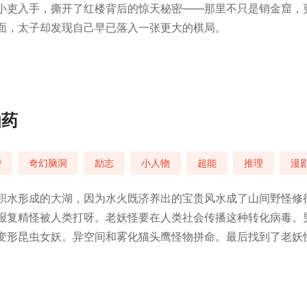
小吏入手，撕开了红楼背后的惊天秘密——那里不只是销金窟，
面，太子却发现自己早已落入一张更大的棋局。
仙药
袭
奇幻脑洞
励志
小人物
超能
推理
漫
积水形成的大湖，因为水火既济养出的宝贵风水成了山间野怪修
报复精怪被人类打呀。老妖怪要在人类社会传播这种转化病毒。
变形昆虫女妖。异空间和雾化猫头鹰怪物拼命。最后找到了老妖