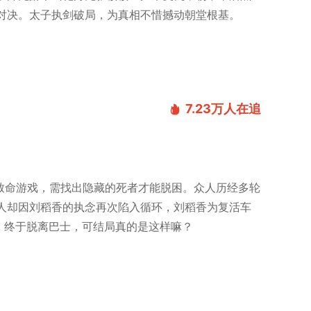
对决。太子执剑破局，为真相不惜撼动朝堂根基。
7.23万
人在追
的致命游戏，需找出隐藏的死者才能脱困。众人历经多轮
人却因刘稻香的执念再次陷入循环，刘稻香为复活车
，终于脱离巴士，可结局真的是这样嘛？