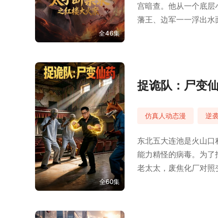
宫暗查。他从一个底层
藩王、边军一一浮出水
全46集
捉诡队：尸变
仿真人动态漫
逆
东北五大连池是火山口
能力精怪的病毒。为了
老太太，废焦化厂对照
全60集