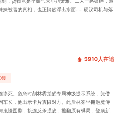
想到，货物竟是个娇气大小姐萧雅。二人一路磕绊，遭
妹妹被害的真相，也正悄然浮出水面……硬汉司机与落
5910
人在追
D漫
连惨死。危急时刻林雾觉醒专属神级提示系统，凭借
列车长，他出示卡片震慑对方。此后林雾坐拥魅魔侍
与鬼怪围剿，接连反杀强敌，推翻原有棋局，登顶新