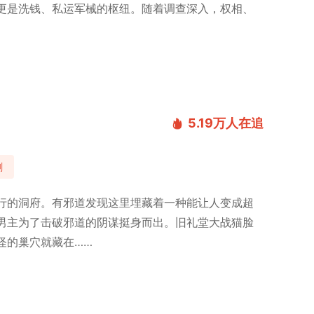
更是洗钱、私运军械的枢纽。随着调查深入，权相、
5.19万
人在追
剧
行的洞府。有邪道发现这里埋藏着一种能让人变成超
男主为了击破邪道的阴谋挺身而出。旧礼堂大战猫脸
怪的巢穴就藏在……