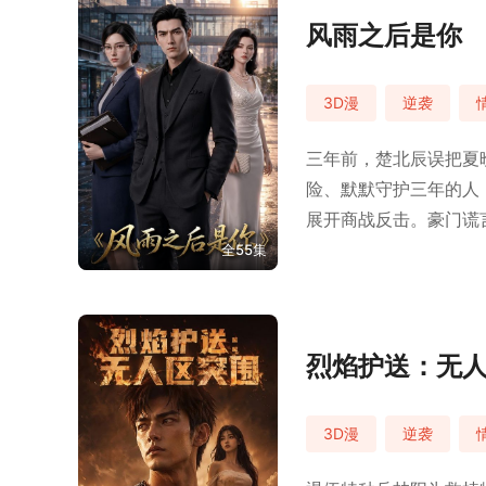
风雨之后是你
3D漫
逆袭
三年前，楚北辰误把夏
险、默默守护三年的人
展开商战反击。豪门谎
全55集
烈焰护送：无
3D漫
逆袭