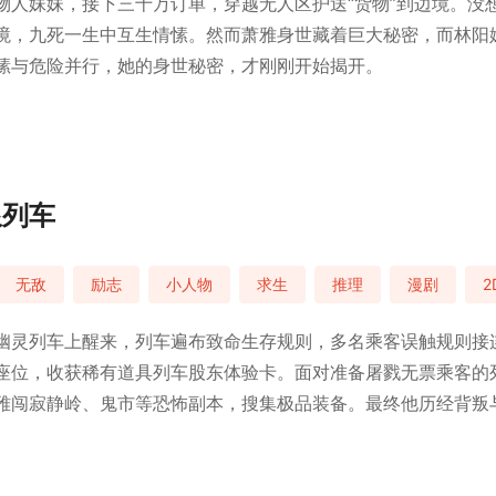
物人妹妹，接下三十万订单，穿越无人区护送“货物”到边境。没
境，九死一生中互生情愫。然而萧雅身世藏着巨大秘密，而林阳
愫与危险并行，她的身世秘密，才刚刚开始揭开。
限列车
无敌
励志
小人物
求生
推理
漫剧
2
幽灵列车上醒来，列车遍布致命生存规则，多名乘客误触规则接
座位，收获稀有道具列车股东体验卡。面对准备屠戮无票乘客的
雅闯寂静岭、鬼市等恐怖副本，搜集极品装备。最终他历经背叛