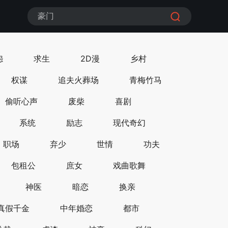
豪门
怨
求生
2D漫
乡村
权谋
追夫火葬场
青梅竹马
偷听心声
废柴
喜剧
系统
励志
现代奇幻
职场
弃少
世情
功夫
包租公
庶女
戏曲歌舞
神医
暗恋
换亲
真假千金
中年婚恋
都市