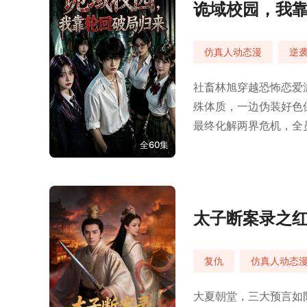
诡域校园，我
仿真人动态漫
逆
社畜林旭穿越恐怖恋爱
殊体质，一边伪装好色
最终化解两界危机，全
全60集
太子断案录之
复仇
仿真人动态
大夏朝堂，三大预言如