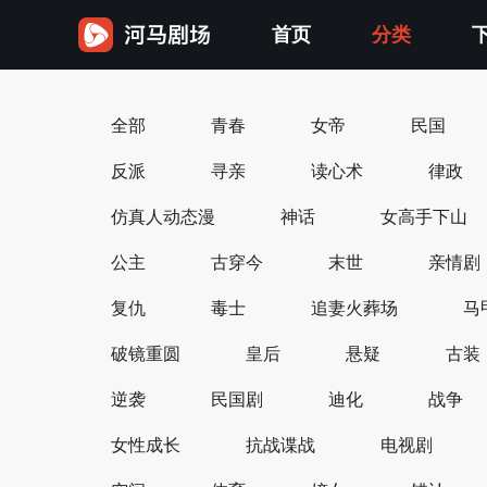
首页
分类
全部
青春
女帝
民国
反派
寻亲
读心术
律政
仿真人动态漫
神话
女高手下山
公主
古穿今
末世
亲情剧
复仇
毒士
追妻火葬场
马
破镜重圆
皇后
悬疑
古装
逆袭
民国剧
迪化
战争
女性成长
抗战谍战
电视剧