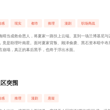
情感
现实
都市
推理
漫剧
职场商战
晚晴当成救命恩人，将夏家一路扶上云端。直到一场兰博基尼与
，竟是助理叶南星。面对夏家背叛、顾泽偷袭、黑石资本暗中布
言崩塌，真正的幕后黑手，也终于浮出水面。
人区突围
情感
推理
漫剧
悬疑