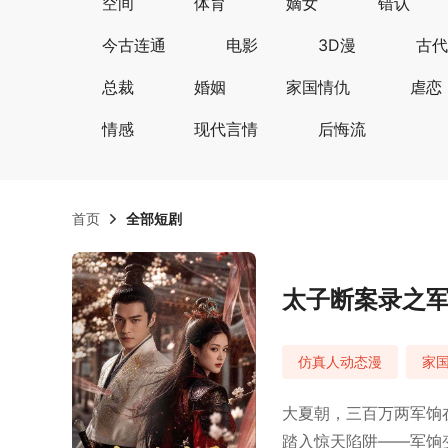
空间
体育
嫡女
错认
今古连通
电影
3D漫
古代
总裁
婚姻
家国情仇
虐恋
情感
现代言情
后悔流
首页
全部短剧
太子断案录之
仿真人动态漫
家
大夏朝，三百万两军饷
踏入惊天陷阱——军饷