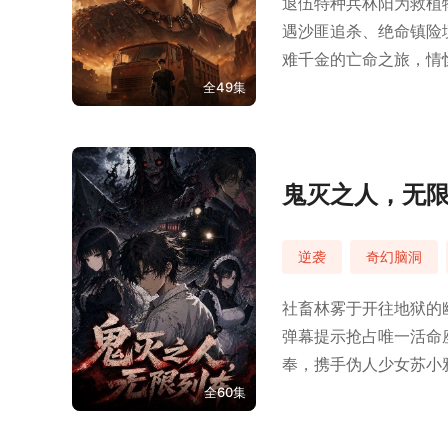
退伍特种兵林阳为救植
遇沙匪追杀、绝命镇险
难千金的亡命之旅，情
全49集
鬼灭之人，无
逆袭
奇幻脑洞
社畜林雾于开往地狱的
弹幕提示抢占唯一活命
奉，携手伪人少女苏小
一代末世列车之王。
全60集