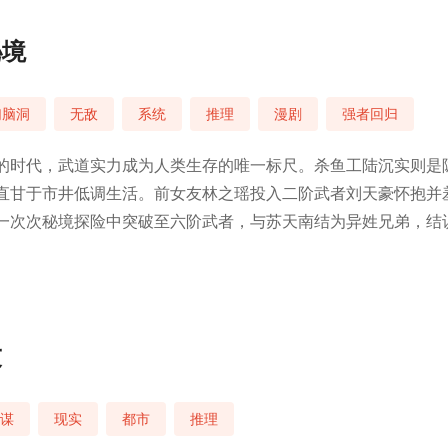
秘境
幻脑洞
无敌
系统
推理
漫剧
强者回归
的时代，武道实力成为人类生存的唯一标尺。杀鱼工陆沉实则是
直甘于市井低调生活。前女友林之瑶投入二阶武者刘天豪怀抱并
一次次秘境探险中突破至六阶武者，与苏天南结为异姓兄弟，结
的脚步被揭开。
友
谋
现实
都市
推理