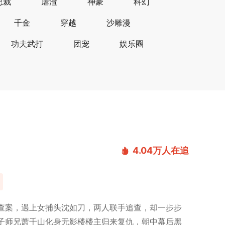
总裁
虐渣
神豪
科幻
千金
穿越
沙雕漫
功夫武打
团宠
娱乐圈
4.04万
人在追
查案，遇上女捕头沈如刀，两人联手追查，却一步步
子师兄萧千山化身无影楼楼主归来复仇，朝中幕后黑