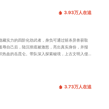
3.93万
人在追
隐藏实力的四阶化劲武者，身负可通过斩杀异兽获取
羞辱自己后，陆沉彻底被激怒，亮出真实身份，并报
识热血的岳昆仑。带队深入探索秘境，上古文明入侵
3.73万
人在追