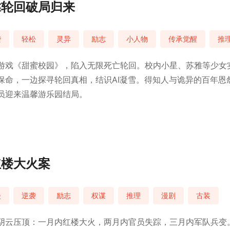
靠轮回破局归来
袭
轻松
灵异
励志
小人物
传承觉醒
推
游戏《甜蜜校园》，陷入无限死亡轮回。校内小星、苏雅等少女
保命，一边探寻轮回真相，结识AI凝雪。得知人与诡异的百年恩
员迎来温馨游乐园结局。
红楼大火案
漫
逆袭
励志
权谋
推理
漫剧
古装
阴云压顶：一月内红楼大火，两月内官员失踪，三月内军队兵变