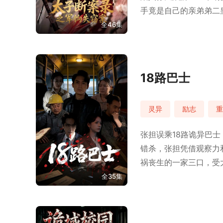
手竟是自己的亲弟弟二
全46集
18路巴士
灵异
励志
重
张担误乘18路诡异巴
错杀，张担凭借观察力
祸丧生的一家三口，受
全35集