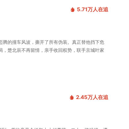
5.71万
人在追
迈腾的撞车风波，撕开了所有伪装。真正替他挡下危
局，楚北辰不再留情，亲手收回权势，联手京城叶家
2.45万
人在追