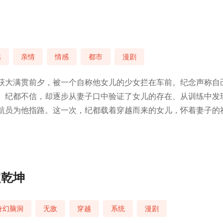
越
亲情
情感
都市
漫剧
获大满贯前夕，被一个自称他女儿的少女拦在车前。纪念声称自
。纪都不信，却逐步从妻子口中验证了女儿的存在、从训练中发
航员为他指路。这一次，纪都载着穿越而来的女儿，怀着妻子的
定乾坤
奇幻脑洞
无敌
穿越
系统
漫剧