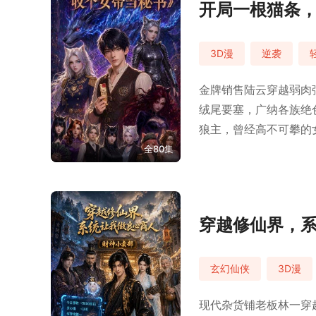
开局一根猫条
3D漫
逆袭
金牌销售陆云穿越弱肉
绒尾要塞，广纳各族绝
狼主，曾经高不可攀的
全80集
穿越修仙界，
玄幻仙侠
3D漫
现代杂货铺老板林一穿