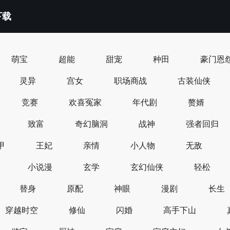
下载
萌宝
超能
甜宠
种田
豪门恩
灵异
宫女
职场商战
古装仙侠
竞赛
欢喜冤家
年代剧
赘婿
致富
奇幻脑洞
战神
强者回归
甲
王妃
亲情
小人物
无敌
小说漫
玄学
玄幻仙侠
轻松
替身
原配
神眼
漫剧
长生
穿越时空
修仙
闪婚
高手下山