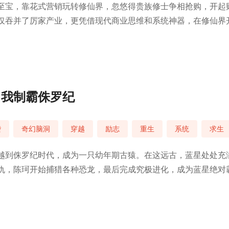
至宝，靠花式营销玩转修仙界，忽悠得贵族修士争相抢购，开起
仅吞并了厉家产业，更凭借现代商业思维和系统神器，在修仙界
危机骤然降临。
，我制霸侏罗纪
袭
奇幻脑洞
穿越
励志
重生
系统
求生
越到侏罗纪时代，成为一只幼年期古猿。在这远古，蓝星处处充
仇，陈珂开始捕猎各种恐龙，最后完成究极进化，成为蓝星绝对