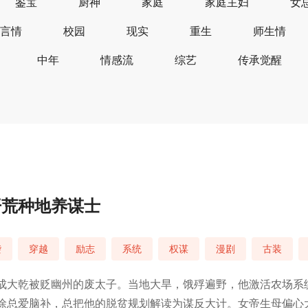
鉴宝
厨神
家庭
家庭主妇
女
言情
校园
现实
重生
师生情
中年
情感流
综艺
传承觉醒
开荒种地养谋士
袭
穿越
励志
系统
权谋
漫剧
古装
成大乾被贬幽州的废太子。当地大旱，饿殍遍野，他激活农场系
徐总爱脑补，总把他的脱贫规划解读为谋反大计。女帝生母偏心