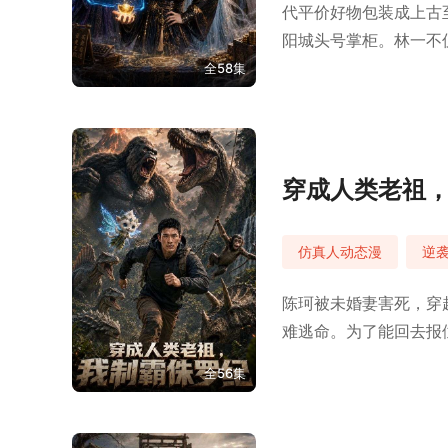
代平价好物包装成上古
阳城头号掌柜。林一不
家老祖强行破关，新的
全58集
穿成人类老祖
仿真人动态漫
逆
陈珂被未婚妻害死，穿
难逃命。为了能回去报
全56集