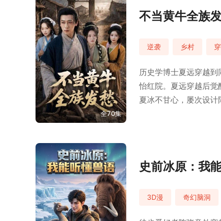
不当黄牛全族
逆袭
乡村
穿
历史学博士夏远穿越到
怡红院。夏远穿越后觉
夏冰不甘心，屡次设计
元，带着三姐妹开启新
全70集
史前冰原：我
3D漫
奇幻脑洞