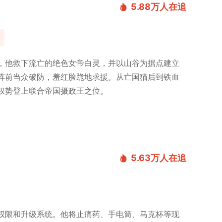
5.88万
人在追
，他救下流亡的绝色女帝白灵，并以山谷为据点建立
阵前当众破防，羞红脸跪地求援。从亡国猫后到铁血
权势登上联合帝国摄政王之位。
5.63万
人在追
权限和升级系统。他将止痛药、手电筒、马克杯等现