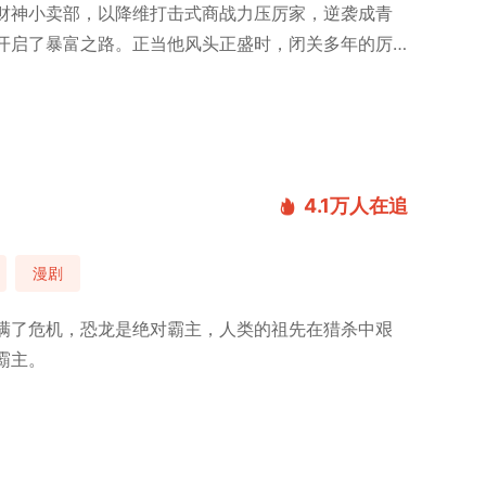
财神小卖部，以降维打击式商战力压厉家，逆袭成青
开启了暴富之路。正当他风头正盛时，闭关多年的厉
4.1万
人在追
漫剧
满了危机，恐龙是绝对霸主，人类的祖先在猎杀中艰
霸主。