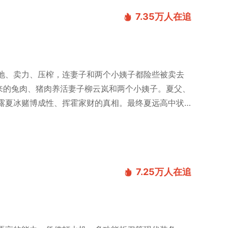
7.35万
人在追
地、卖力、压榨，连妻子和两个小姨子都险些被卖去
来的兔肉、猪肉养活妻子柳云岚和两个小姨子。夏父、
露夏冰赌博成性、挥霍家财的真相。最终夏远高中状
7.25万
人在追