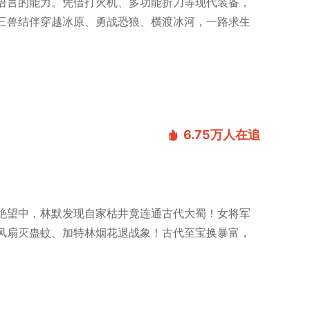
语言的能力。凭借打火机、多功能折刀等现代装备，
三兽结伴穿越冰原、勇战恐狼、横渡冰河，一路求生
6.75万
人在追
绝望中，林默发现自家枯井竟连通古代大蜀！女将军
风扇灭蛊蚊、加特林烟花退战象！古代至宝换暴富，