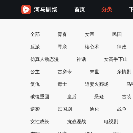
首页
分类
全部
青春
女帝
民国
反派
寻亲
读心术
律政
仿真人动态漫
神话
女高手下山
公主
古穿今
末世
亲情剧
复仇
毒士
追妻火葬场
马
破镜重圆
皇后
悬疑
古装
逆袭
民国剧
迪化
战争
女性成长
抗战谍战
电视剧