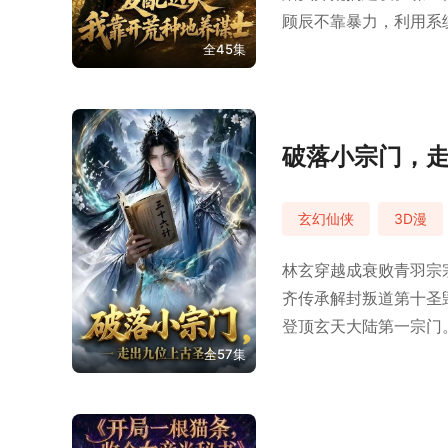
顾辰不靠暴力，利用系
业知识造福天下。
全45集
破落小宗门，
玄幻仙侠
3D漫
林玄穿越成衰败青羽宗
齐传承解封叛道第十圣
登顶玄天大陆第一宗门
全57集