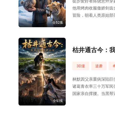
徒步爱好者陈骁意外穿
他用烤肉收服傲娇剑齿
冒险，朝着人类原始部
全52集
枯井通古今：
3D漫
逆袭
林默因父亲重病深陷巨
诸葛青衣率三十万军民
国家亲自撑腰。当黑帮
全51集