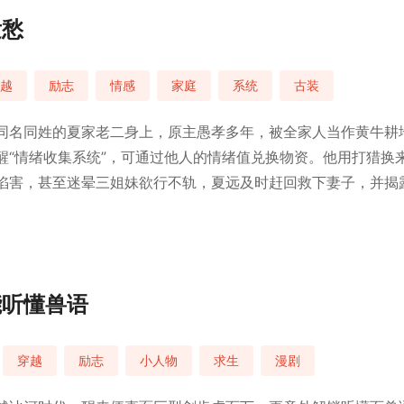
发愁
越
励志
情感
家庭
系统
古装
同名同姓的夏家老二身上，原主愚孝多年，被全家人当作黄牛耕
醒“情绪收集系统”，可通过他人的情绪值兑换物资。他用打猎换
陷害，甚至迷晕三姐妹欲行不轨，夏远及时赶回救下妻子，并揭
生活。
能听懂兽语
穿越
励志
小人物
求生
漫剧