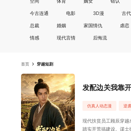
空间
体育
嫡女
错认
今古连通
电影
3D漫
古代
总裁
婚姻
家国情仇
虐恋
情感
现代言情
后悔流
首页
穿越短剧
发配边关我靠
仿真人动态漫
逆
现代扶贫员工顾辰穿越
踏实开荒搞建设。谋士