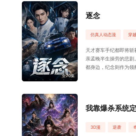
逐念
仿真人动态漫
穿
天才赛车手纪都即将斩
亲孟晚半生操劳的悲剧
都身边，纪念则作为领
枷锁、夺回荣耀。
全70集
我靠爆杀系统
3D漫
逆袭