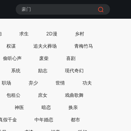
豪门
都市
怨
求生
2D漫
乡村
权谋
追夫火葬场
青梅竹马
偷听心声
废柴
喜剧
系统
励志
现代奇幻
职场
弃少
世情
功夫
包租公
庶女
戏曲歌舞
神医
暗恋
换亲
真假千金
中年婚恋
都市