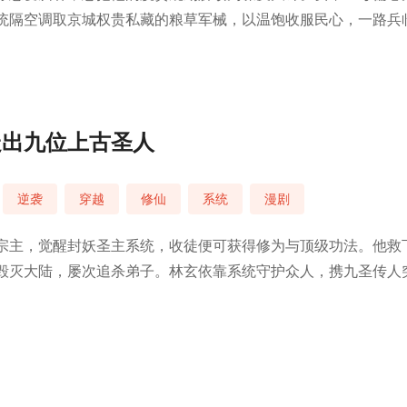
统隔空调取京城权贵私藏的粮草军械，以温饱收服民心，一路兵
走出九位上古圣人
逆袭
穿越
修仙
系统
漫剧
宗主，觉醒封妖圣主系统，收徒便可获得修为与顶级功法。他救
毁灭大陆，屡次追杀弟子。林玄依靠系统守护众人，携九圣传人
。