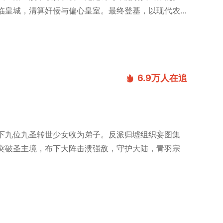
临皇城，清算奸佞与偏心皇室。最终登基，以现代农
6.9万
人在追
下九位九圣转世少女收为弟子。反派归墟组织妄图集
突破圣主境，布下大阵击溃强敌，守护大陆，青羽宗