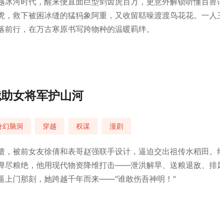
越冰河时代，醒来便直面巨型剑齿虎百万，更意外解锁听懂百兽
虎，救下被困冰缝的猛犸象阿重，又收留聒噪渡渡鸟花花。一人
落前行，在万古寒原书写跨物种的温暖羁绊。
我助女将军护山河
奇幻脑洞
穿越
权谋
漫剧
债，被前女友徐倩和表哥赵强联手设计，逼迫交出祖传水稻田。
弹尽粮绝，他用现代物资降维打击——泄洪解旱、送粮退敌、排
逼上门那刻，她跨越千年而来——"谁敢伤吾神明！"