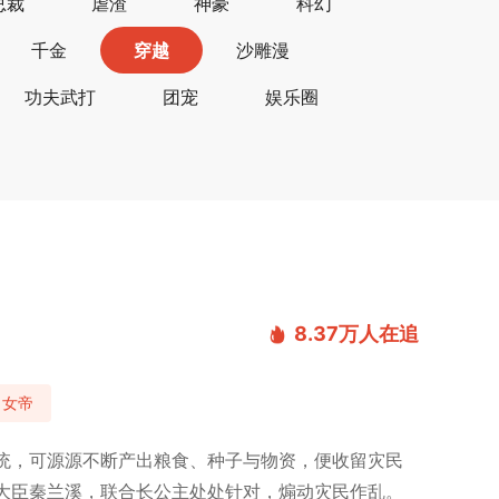
总裁
虐渣
神豪
科幻
千金
穿越
沙雕漫
功夫武打
团宠
娱乐圈
8.37万
人在追
女帝
统，可源源不断产出粮食、种子与物资，便收留灾民
大臣秦兰溪，联合长公主处处针对，煽动灾民作乱。