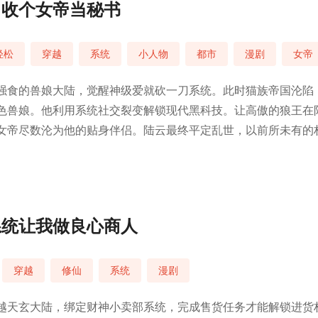
，收个女帝当秘书
轻松
穿越
系统
小人物
都市
漫剧
女帝
强食的兽娘大陆，觉醒神级爱就砍一刀系统。此时猫族帝国沦陷
色兽娘。他利用系统社交裂变解锁现代黑科技。让高傲的狼王在
女帝尽数沦为他的贴身伴侣。陆云最终平定乱世，以前所未有的
系统让我做良心商人
穿越
修仙
系统
漫剧
越天玄大陆，绑定财神小卖部系统，完成售货任务才能解锁进货