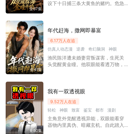
走向更大的海。买工具、攒钱、看
设下十日捕三条大黄鱼的赌约。危急
船、拓展销路，曾经人人看不起的二
全67集
时刻，父亲遗留的项链激活“探海金
流子，开始靠一铲一桶，在大海边改
瞳”，能透视海域寻觅珍稀海产。林海
写自己的命运。
修旧船独自出海，凭金瞳勇闯险礁满
载而归，却遭三叔父子栽赃陷害、村
年代赶海，撒网即暴富
长偏袒打压。林海愤然应战出海比
6.17万
人在追
拼，一路逆袭打脸，更在斗智斗勇中
仿真人动态漫
逆袭
奇幻脑洞
神眼
揭开父亲当年遇害的惊天真相。
渔民陈洋遭未婚妻背叛谋害，生死关
致富
漫剧
头觉醒黄金瞳。他双眼能看透万物，
全41集
锁定鱼群、识破阴谋。从一人一船绝
境翻盘，到带领乡亲建设冷链加工
厂，陈洋逆袭成为海域传奇。有恩报
恩，有仇报仇，这一次，他要让所有
我有一双透视眼
人看见，什么叫真正的出人头地！
9.52万
人在追
轻松
神眼
致富
鉴宝
都市
漫剧
主角意外觉醒透视异能，双眼能看穿
沙雕漫
器物内里真伪、暗藏玄机。自此踏入
全50集
鉴宝行当，鉴别古玩珍宝、探查物件