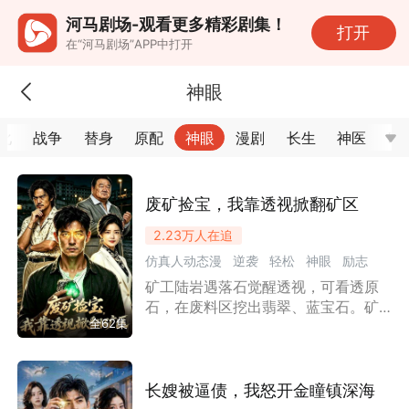
河马剧场-观看更多精彩剧集！
打开
在“河马剧场”APP中打开
神眼
化
战争
替身
原配
神眼
漫剧
长生
神医
暗
废矿捡宝，我靠透视掀翻矿区
2.23万
人在追
仿真人动态漫
逆袭
轻松
神眼
励志
矿工陆岩遇落石觉醒透视，可看透原
情感
小人物
传承觉醒
都市
漫剧
石，在废料区挖出翡翠、蓝宝石。矿
反派
职场商战
全62集
长金万山、金虎、温家二叔温镇海屡
次设计陷害，前妻刘玉珍嫌贫离开。
陆岩结识温家孙女温清言，二人互相
扶持，遭遇伏击、塌方、纵火，陆岩
长嫂被逼债，我怒开金瞳镇深海
短暂失明后凭矿工手艺徒手辨石，最