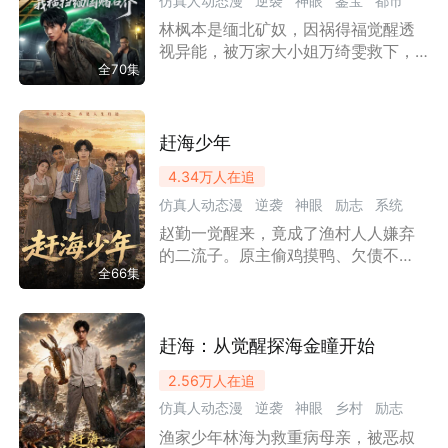
仿真人动态漫
逆袭
神眼
鉴宝
都市
头岗参加三年一度的赶山大会。他与
马玉棠并肩作战，识破奸人陷阱，靠
林枫本是缅北矿奴，因祸得福觉醒透
漫剧
神眼屡屡挖出极品药材，最终逆袭成
视异能，被万家大小姐万绮雯救下，
为大白山参场新一代风云人物。
全70集
成为她的首席鉴石顾问。他凭借一双
慧眼，从一文不值的废石中开出帝王
绿、金丝绿，一路打脸反派、斗败内
奸，从底层黑奴逆袭成鉴石传奇，助
赶海少年
万绮雯坐稳家主之位，揭开龙皇翡翠
4.34万
人在追
的惊天秘密。
仿真人动态漫
逆袭
神眼
励志
系统
赵勤一觉醒来，竟成了渔村人人嫌弃
小人物
都市
漫剧
的二流子。原主偷鸡摸鸭、欠债不
全66集
还，把亲人和乡邻得罪了个遍。面对
烂摊子，赵勤决定重新做人。意外绑
定赶海系统后，他靠着精准眼力和好
运加持，从挖蛏王、抓沙虫开始，一
赶海：从觉醒探海金瞳开始
步步赚到第一桶金。他还债、顾家、
2.56万
人在追
带兄弟阿和走正路，也让大哥大嫂和
仿真人动态漫
逆袭
神眼
乡村
励志
村里人逐渐改观。可赵勤明白，滩涂
赶海只能糊口，想真正翻身，就必须
渔家少年林海为救重病母亲，被恶叔
小人物
现实
传承觉醒
都市
漫剧