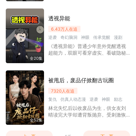
背后隐藏真相。同行妒忌、赝品陷阱
接连袭来，主角凭借异能与沉稳心性
应对挑战，在一次次鉴宝冒险里积累
透视异能
阅历、稳步成长。
6.43万
人在追
逆袭
奇幻脑洞
神眼
传承觉醒
漫剧
《透视异能》普通少年意外觉醒透视
沙雕漫
超能力，双眼可看穿虚实、看破隐秘
全20集
真相。异能带来便利的同时，也引来
多方势力觊觎，危险接踵而至。少年
一边摸索掌控异能力量，一边追查潜
藏的秘密，对抗心怀不轨之人，在一
被甩后，废品仔掀翻古玩圈
次次险境历练中认清自我、飞速成长
7320
人在追
复仇
仿真人动态漫
逆袭
神眼
励志
林北失忆后以收废品为生，供女友刘
情感
都市
漫剧
晴读完大学却遭背叛抛弃。受刺激恢
全52集
复记忆后，他发现自己是鉴宝世家“天
眼林”传人，凭借绝世眼力重返古玩
圈。他当众打脸伪专家，设计让背叛