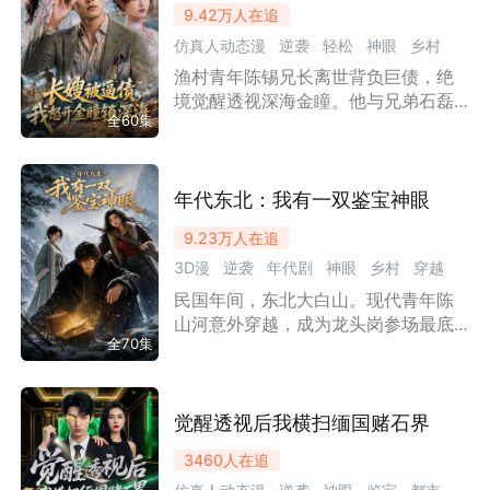
9.42万
人在追
终拿下矿区开采权，创办矿业公司，
仿真人动态漫
逆袭
轻松
神眼
乡村
反派全部落得恶果。
渔村青年陈锡兄长离世背负巨债，绝
励志
情感
致富
家庭
小人物
都市
境觉醒透视深海金瞳。他与兄弟石磊
漫剧
全60集
赶海捞珍稀海货快速还债，出海救下
富家女沈依琳，借其父沈沧海打通高
端海鲜渠道。先后挫败恶霸刀哥、渔
业大佬赵海鹏的打压，下海打捞古船
年代东北：我有一双鉴宝神眼
珍宝，创办神瞳集团，带领村民致
9.23万
人在追
富，与沈依琳相恋，护寡嫂苏晚秋安
3D漫
逆袭
年代剧
神眼
乡村
穿越
稳度日，闯禁区寻深海终极宝藏，成
为滨海海洋大亨。
民国年间，东北大白山。现代青年陈
情感
漫剧
山河意外穿越，成为龙头岗参场最底
全70集
层的药秧子，受尽监工刘黑狗的欺
辱。濒死之际，他意外激活鉴宝神
眼。凭借此能力，他挖出百年野山参
救下老把头，并与泼辣果决的女二当
觉醒透视后我横扫缅国赌石界
家马玉棠立下赌约，斩断仇人手臂，
3460
人在追
重获自由。为报恩情，陈山河代表龙