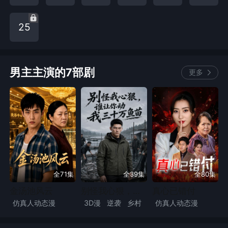
25
男主主演的7部剧
更多
全71集
全39集
全80集
金汤池风云
别怪我心狠，谁让你动我三十万鱼苗
真心已错付
仿真人动态漫
3D漫
逆袭
乡村
仿真人动态漫
逆袭
励志
亲情
励志
致富
现实
漫剧
现代言情