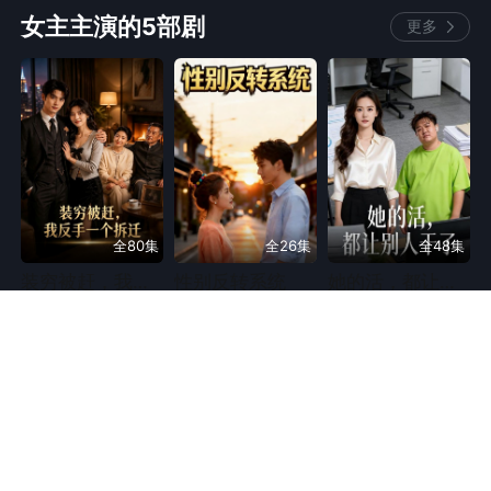
都市
漫剧
都市
漫剧
家庭
复仇
婚姻
女主主演的5部剧
更多
职场商战
全80集
全26集
全48集
装穷被赶，我反手一个拆迁
性别反转系统
她的活，都让别人干了
仿真人动态漫
仿真人动态漫
逆袭
重生
逆袭
亲情
情感
轻松
漫剧
仿真人动态漫
家庭
婚姻
现代奇幻
励志
漫剧
现代言情
同类热门剧
换一换
小人物
现实
女性成长
女性成长
都市
漫剧
猴王下山专治不服