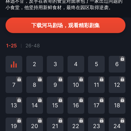
林远不甘，反手在表哥的食堂对面承包了一家出过问题的
小食堂，他坚持用新鲜食材，最终在园区取得逆袭。
下载河马剧场，观看精彩剧集
1-25
26-48
2
3
4
5
6
7
8
9
10
11
12
13
14
15
16
17
18
19
20
21
22
23
24