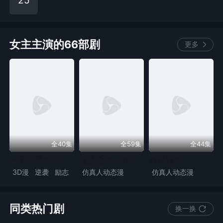
25
女主主演的66部剧
更多
全40集
全59集
全44集
一手卡尺闯出重工江山
徒步全球：我真不想薅羊毛
有灵顶尖
3D漫
逆袭
励志
仿真人动态漫
仿真人动态漫
致富
现实
都市
逆袭
奇幻脑洞
励志
亲情
现实
漫剧
强者回归
传承觉醒
超能
都市
漫剧
同类热门剧
换一换
求生
漫剧