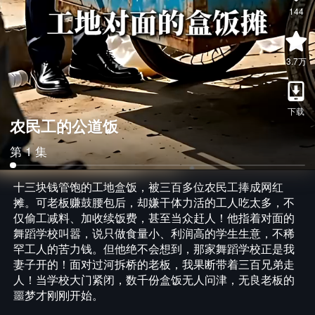
144
3.7万
下载
农民工的公道饭
第 1 集
十三块钱管饱的工地盒饭，被三百多位农民工捧成网红
摊。可老板赚鼓腰包后，却嫌干体力活的工人吃太多，不
仅偷工减料、加收续饭费，甚至当众赶人！他指着对面的
舞蹈学校叫嚣，说只做食量小、利润高的学生生意，不稀
罕工人的苦力钱。但他绝不会想到，那家舞蹈学校正是我
妻子开的！面对过河拆桥的老板，我果断带着三百兄弟走
人！当学校大门紧闭，数千份盒饭无人问津，无良老板的
噩梦才刚刚开始。