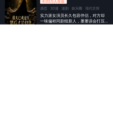
8.03万
人在追
虐恋
3D漫
漫剧
娱乐圈
现代言情
实力派女演员长久包容伴侣，对方却
总裁
婚姻
情感流
女性成长
一味偏袒同剧组新人，屡屡误会打压
全40集
她、抢夺资源，还放任流言诋毁她。
她彻底心寒提出分开，曾受她恩惠的
企业家现身，多年始终默默惦念守
护。前任不甘失去多方阻挠，所有算
海风不负她
计与误会水落石出后，前任为过错付
8.01万
人在追
出代价。女演员放下过往伤痛，告别
逆袭
仿真人动态漫
漫剧
家庭
系统
压抑过去，与温柔真诚的企业家相
守，收获安稳幸福。
丈夫离世，林知夏被刻薄弟媳拒之门
年代剧
女性成长
外，带着两个孩子栖身海边破屋。意
全79集
外觉醒潮汐预警能力，靠赶海谋生还
债。她坚守护海底线，结识挚友苏晚
晴与海鲜老板万金宝，屡遭乡邻刁
难、同行使绊，却凭踏实良心拿下高
医娘有喜
端长期供货，盖起新房，走出绝境，
7.83万
人在追
在海边挣出属于母子三人的安稳生
逆袭
古代言情
3D漫
漫剧
穿越时空
活。