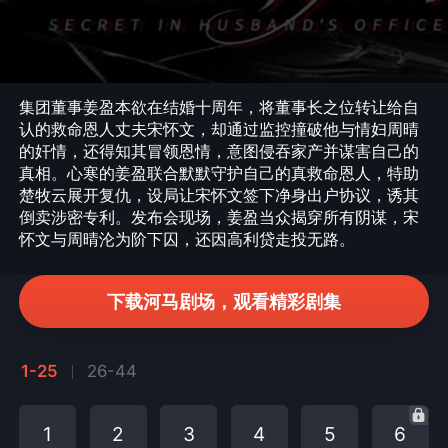
集团董事姜盈本欲在结婚十周年，将董事长之位转让给自
认的救命恩人丈夫宋怀文，却通过监控撞破他与情妇周晴
的奸情，还得知其冒领恩情，意图侵吞家产并谋害自己的
真相。心寒的姜盈联合默默守护自己的真救命恩人，特助
楚牧云展开复仇，设局让宋怀文签下净身出户协议，诱其
倒卖涉密专利。发布会现场，姜盈当众揭穿所有阴谋，宋
怀文与周晴沦为阶下囚，还因高利贷走投无路。
下载河马剧场，观看精彩剧集
1-25
26-44
1
2
3
4
5
6