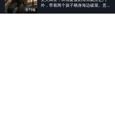
外，带着两个孩子栖身海边破屋。意
全79集
外觉醒潮汐预警能力，靠赶海谋生还
债。她坚守护海底线，结识挚友苏晚
晴与海鲜老板万金宝，屡遭乡邻刁
难、同行使绊，却凭踏实良心拿下高
隐藏的十八年
端长期供货，盖起新房，走出绝境，
7.7万
人在追
在海边挣出属于母子三人的安稳生
虐渣
仿真人动态漫
家庭
复仇
婚姻
活。
长盛集团女总裁临产前夜，撞破丈夫
女性成长
逆袭
现实
漫剧
原配
中年
与资助女生偷情，更窃听二人密谋夺
现代言情
总裁
错认
全56集
产。她隐忍十八年，将亲生女儿严苛
培养成状元，对仇人之女百般纵容任
其堕落。庆功宴上监控铁证、DNA实
锤连环引爆，假丈夫与情人锒铛入
冷静后才知爱错了人
狱，真爱人携股份归来。这场步步为
7.26万
人在追
营的复仇，终让恶人自食恶果。
逆袭
虐渣
千金
现代言情
家庭主妇
沈氏集团千金沈菲菲为爱情隐瞒身份
女性成长
下嫁王凯，做了三年全职太太并暗中
全44集