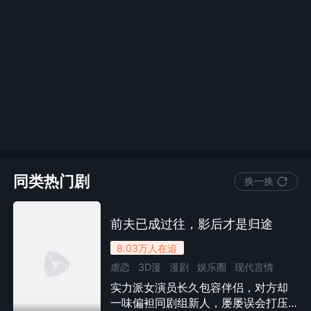
同类热门剧
换一换
前夫已成过往，影后才是归途
8.03万
人在追
虐恋
3D漫
漫剧
娱乐圈
现代言情
实力派女演员长久包容伴侣，对方却
总裁
婚姻
情感流
女性成长
一味偏袒同剧组新人，屡屡误会打压