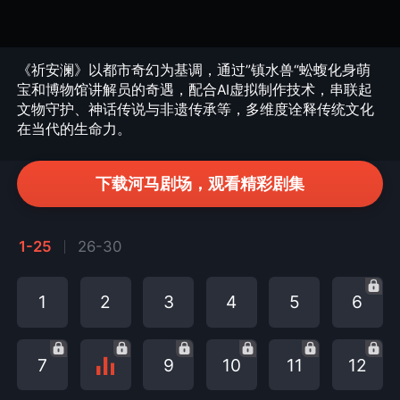
《祈安澜》以都市奇幻为基调，通过”镇水兽“蚣蝮化身萌
宝和博物馆讲解员的奇遇，配合AI虚拟制作技术，串联起
文物守护、神话传说与非遗传承等，多维度诠释传统文化
在当代的生命力。
下载河马剧场，观看精彩剧集
1-25
26-30
1
2
3
4
5
6
7
9
10
11
12