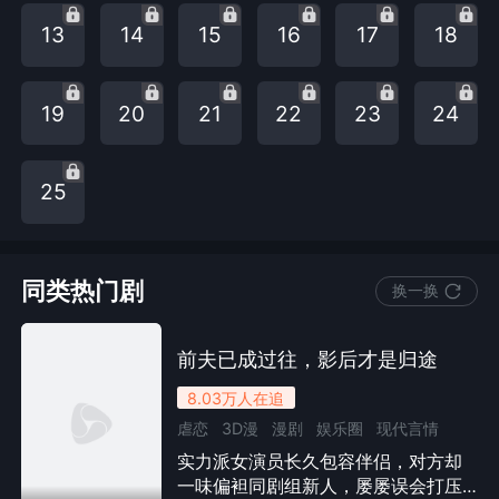
13
14
15
16
17
18
19
20
21
22
23
24
25
同类热门剧
换一换
前夫已成过往，影后才是归途
8.03万
人在追
虐恋
3D漫
漫剧
娱乐圈
现代言情
实力派女演员长久包容伴侣，对方却
总裁
婚姻
情感流
女性成长
一味偏袒同剧组新人，屡屡误会打压