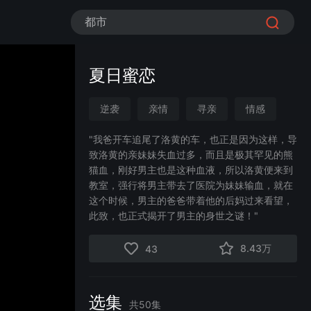
都市
夏日蜜恋
逆袭
亲情
寻亲
情感
都市
漫剧
沙雕漫
"我爸开车追尾了洛黄的车，也正是因为这样，导
致洛黄的亲妹妹失血过多，而且是极其罕见的熊
猫血，刚好男主也是这种血液，所以洛黄便来到
教室，强行将男主带去了医院为妹妹输血，就在
这个时候，男主的爸爸带着他的后妈过来看望，
此致，也正式揭开了男主的身世之谜！"
8.43万
43
选集
共
50
集