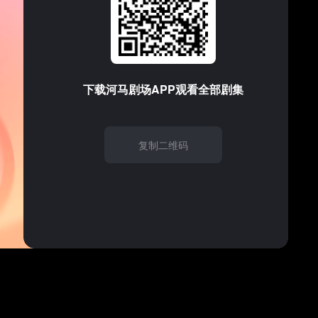
支持的音频/视频格式
1
2
3
请试试
刷新
下载
河马剧场
APP观看全部剧集
6
7
8
11
12
13
复制二维码
16
17
18
21
22
23