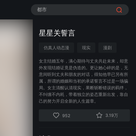
都市
星星关誓言
仿真人动态漫
现实
漫剧
现代言情
励志
婚姻
女主结婚五年，满心期待与丈夫共赴未来，却意
外发现结婚证竟是伪造的。更让她心碎的是，无
女性成长
意间听到丈夫和朋友的对话，得知他早已另有所
属，所谓的婚姻和当初的承诺誓言不过是一场骗
局。女主清醒认清现实，果断斩断错误的羁绊，
不纠缠不内耗，带着独立的姿态重新出发，靠自
己的努力开启全新的人生篇章。
3.19万
952