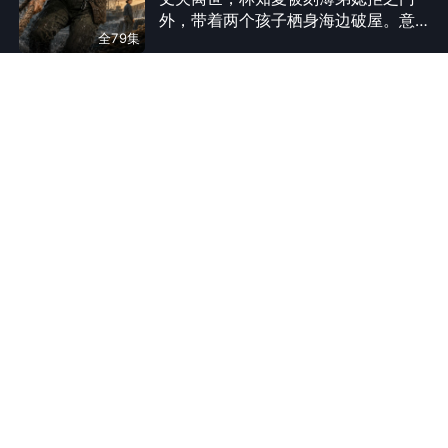
外，带着两个孩子栖身海边破屋。意
全79集
外觉醒潮汐预警能力，靠赶海谋生还
债。她坚守护海底线，结识挚友苏晚
晴与海鲜老板万金宝，屡遭乡邻刁
难、同行使绊，却凭踏实良心拿下高
隐藏的十八年
端长期供货，盖起新房，走出绝境，
7.7万
人在追
在海边挣出属于母子三人的安稳生
虐渣
仿真人动态漫
家庭
复仇
婚姻
活。
长盛集团女总裁临产前夜，撞破丈夫
女性成长
逆袭
现实
漫剧
原配
中年
与资助女生偷情，更窃听二人密谋夺
现代言情
总裁
错认
全56集
产。她隐忍十八年，将亲生女儿严苛
培养成状元，对仇人之女百般纵容任
其堕落。庆功宴上监控铁证、DNA实
锤连环引爆，假丈夫与情人锒铛入
冷静后才知爱错了人
狱，真爱人携股份归来。这场步步为
7.26万
人在追
营的复仇，终让恶人自食恶果。
逆袭
虐渣
千金
现代言情
家庭主妇
沈氏集团千金沈菲菲为爱情隐瞒身份
女性成长
下嫁王凯，做了三年全职太太并暗中
全44集