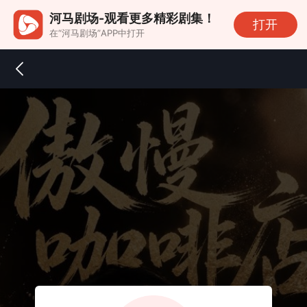
河马剧场-观看更多精彩剧集！
打开
在“河马剧场”APP中打开