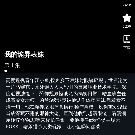
2412
2200
下载
我的诡异表妹
第 1 集
高度近视青年江小鱼,投奔乡下表妹时眼镜碎裂，世界沦为
一片马赛克，意外误入人人恐惧的黄泉职业技术学院。深
度近视滤镜下，恐怖规则怪谈沦为搞笑日常：嗜血班主任
成高冷女老师，凶煞S级怨灵被他认作体弱表妹.靠着看不
清一切，他在诡异之地肆意横行,操作离谱，反倒被众鬼怪
当成深藏不露的邪神大佬。直到他收到超清眼镜，看清满
屋狰狞怪物,却等来校长任命，要他接任s级怪谈主场大
BOSS，猎杀猎杀人类玩家，江小鱼瞬间崩溃。