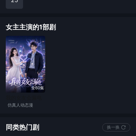
25
女主主演的1部剧
全60集
我的女友会漏电
仿真人动态漫
奇幻脑洞
情感
小人物
漫剧
同类热门剧
换一换
女总裁