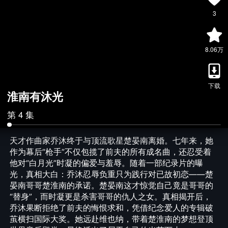
3
8.06万
下载
淮南有沐光
第 4 集
天才作曲家乔沐终于与顶流歌星楚晏南离婚。七年来，她
作为幕后“枪手”不仅包揽了前夫的所有成名曲，还忍受着
他对“白月光”时凝的偏爱与羞辱。随着一部纪录片的曝
光，真相大白：乔沐忍辱负重只为践行对已故初恋——楚
晏南哥哥楚淮南的承诺。楚晏南这才惊觉自己竟是哥哥的
“替身”，而时凝更是杀害哥哥的仇人之女。真相揭开后，
乔沐果断拒绝了前夫的悔恨求和，凭借纪念爱人的专辑破
茧横扫国际大奖。她远赴维也纳，带着楚淮南的梦想登顶