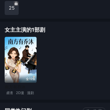
25
女主主演的1部剧
全19集
南方有乔沐
虐渣
2D漫
漫剧
原配
豪门恩怨
现代言情