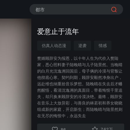
都市
爱意止于流年
仿真人动态漫
逆袭
情感
家庭
婚姻
都市
漫剧
赘婿顾辞安为报恩，以十年人生为代价入赘陆
家，悉心照料妻子陆晚晴与儿子陆景然。当晚晴
的白月光沈逸洲回国后，母子俩的冷漠与背叛让
他彻底心寒。契约到期，顾辞安毅然净身出户，
远赴维也纳重拾音乐梦想。陆晚晴在失去后才幡
然醒悟，看清沈逸洲的真面目，带着悔恨千里追
夫，却只换来顾辞安的冷漠决绝。最终，顾辞安
在音乐上大放异彩，与善良的林若初和养女晓晓
组成新的家庭，开启新生；而陆晚晴与陆景然则
在无尽的悔恨中，永远失去
7.62万
86