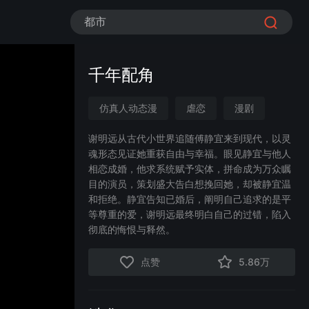
都市
千年配角
仿真人动态漫
虐恋
漫剧
现代奇幻
追妻火葬场
情感流
谢明远从古代小世界追随傅静宜来到现代，以灵
魂形态见证她重获自由与幸福。眼见静宜与他人
相恋成婚，他求系统赋予实体，拼命成为万众瞩
目的演员，策划盛大告白想挽回她，却被静宜温
和拒绝。静宜告知已婚后，阐明自己追求的是平
等尊重的爱，谢明远最终明白自己的过错，陷入
彻底的悔恨与释然。
点赞
5.86万