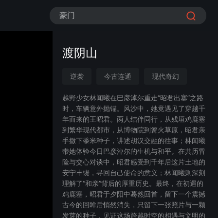
豪门
渡阴山
逆袭
今古连通
现代奇幻
穿越时空
女性成长
越野少女林闻曦在巴彦淖尔重走“昭君出塞”之路
时，车辆意外抛锚。风沙中，她竟遇见了穿越千
年而来的王昭君。两人结伴同行，从残垣鸡鹿塞
到繁华现代都市，从博物院到篝火草原，昭君亲
手撒下黍米种子，讲述胡汉交融的往事；林闻曦
带她体验今日巴彦淖尔的生机与和平。在共历冒
险与交心对谈中，昭君感受到千年后这片土地的
安宁丰饶，寻回自己使命的意义；林闻曦则深刻
理解了“和亲”背后的厚重历史。最终，在初遇的
鸡鹿塞，昭君于夕阳中蓦然回首，留下一个震撼
古今的回眸后悄然消失，只留下一张照片与一颗
发芽的种子，见证这场跨越时空的相遇与文明的