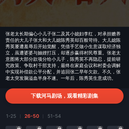
张老太长期偏心小儿子张二及其小媳妇李红，对承担赡养
责任的大儿子张大和大儿媳陈秀英却百般苛待。大儿媳陈
秀英屡遭羞辱后开始觉醒，凭借手艺做小生意谋取经济独
立，虽遭婆婆与妯娌打压，却逐步赢得村民尊重。张老太
意图将大部分款项分给小儿子，陈秀英不再隐忍，提前研
究政策、争取村干部支持，最终在家庭会议和村委会调解
中实现补偿款公平分配，并追回张二早年欠款。不久，张
老太突发脑溢血半身不遂。一年后，陈秀英生意成功。
下载河马剧场，观看精彩剧集
1-25
26-50
51-54