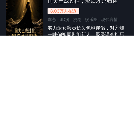
前夫已成过往，影后才是归途
8.03万
人在追
虐恋
3D漫
漫剧
娱乐圈
现代言情
实力派女演员长久包容伴侣，对方却
总裁
婚姻
情感流
女性成长
一味偏袒同剧组新人，屡屡误会打压
全40集
她、抢夺资源，还放任流言诋毁她。
她彻底心寒提出分开，曾受她恩惠的
企业家现身，多年始终默默惦念守
护。前任不甘失去多方阻挠，所有算
海风不负她
计与误会水落石出后，前任为过错付
8.01万
人在追
出代价。女演员放下过往伤痛，告别
逆袭
仿真人动态漫
漫剧
家庭
系统
压抑过去，与温柔真诚的企业家相
守，收获安稳幸福。
丈夫离世，林知夏被刻薄弟媳拒之门
年代剧
女性成长
外，带着两个孩子栖身海边破屋。意
全79集
外觉醒潮汐预警能力，靠赶海谋生还
债。她坚守护海底线，结识挚友苏晚
晴与海鲜老板万金宝，屡遭乡邻刁
难、同行使绊，却凭踏实良心拿下高
医娘有喜
端长期供货，盖起新房，走出绝境，
7.83万
人在追