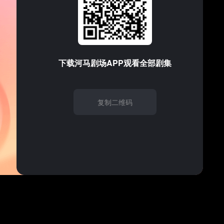
支持的音频/视频格式
1
2
3
请试试
刷新
下载
河马剧场
APP观看全部剧集
6
7
8
11
12
13
复制二维码
16
17
18
21
22
23