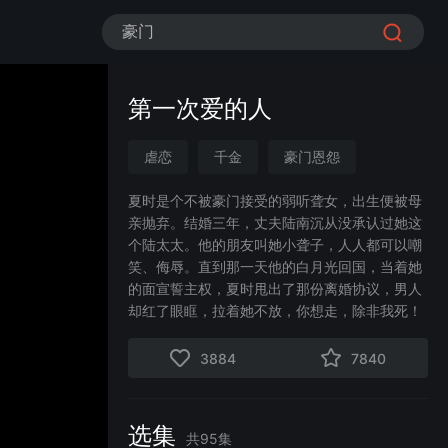
豪门
第一次爱的人
虐恋
千金
豪门恩怨
现代言情
家庭
追妻火葬场
夏时是个不被豪门接受的弱听聋女，出生便被母
亲抛弃。结婚三年，丈夫陆南沉从没承认过她这
情感流
后悔流
个陆太太。他的朋友叫她小聋子，人人都可以嘲
笑、侮辱。直到那一天他的白月光回国，当着她
的面宣誓主权，夏时甩出了那份离婚协议，男人
却红了眼眶，拉着她不放，你想走，除非我死！
3884
7840
选集
共
95
集