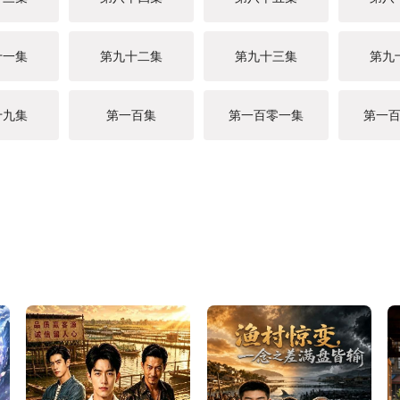
十一集
第九十二集
第九十三集
第九
十九集
第一百集
第一百零一集
第一