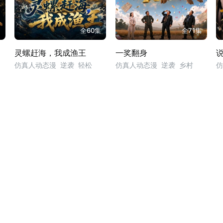
全60集
全71集
灵螺赶海，我成渔王
一奖翻身
仿真人动态漫
逆袭
轻松
仿真人动态漫
逆袭
乡村
仿
励志
情感
都市
超能
漫剧
励志
情感
小人物
现实
致
职场商战
都市
漫剧
职场商战
漫