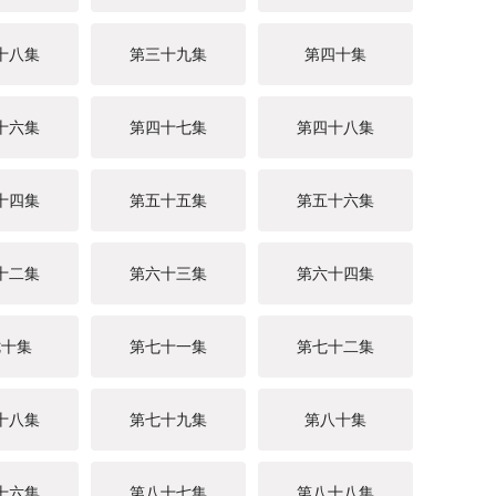
十八集
第三十九集
第四十集
十六集
第四十七集
第四十八集
十四集
第五十五集
第五十六集
十二集
第六十三集
第六十四集
七十集
第七十一集
第七十二集
十八集
第七十九集
第八十集
十六集
第八十七集
第八十八集