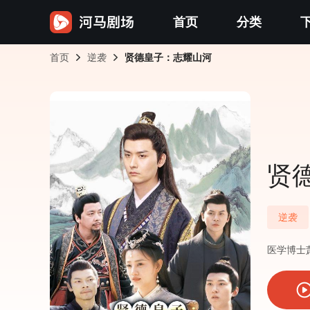
首页
分类
首页
逆袭
贤德皇子：志耀山河
贤
逆袭
医学博士