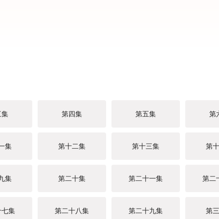
三集
第四集
第五集
第
一集
第十二集
第十三集
第
九集
第二十集
第二十一集
第二
十七集
第二十八集
第二十九集
第