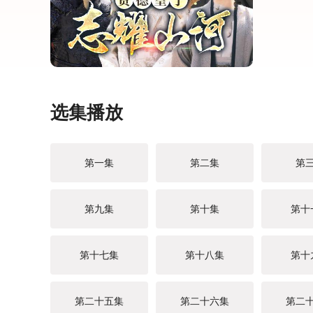
选集播放
第一集
第二集
第
第九集
第十集
第十
第十七集
第十八集
第十
第二十五集
第二十六集
第二