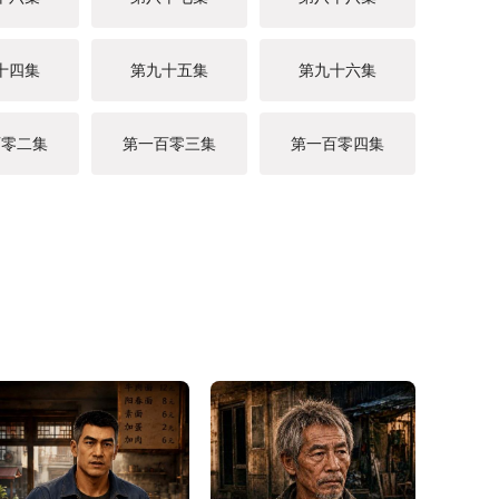
十四集
第九十五集
第九十六集
百零二集
第一百零三集
第一百零四集