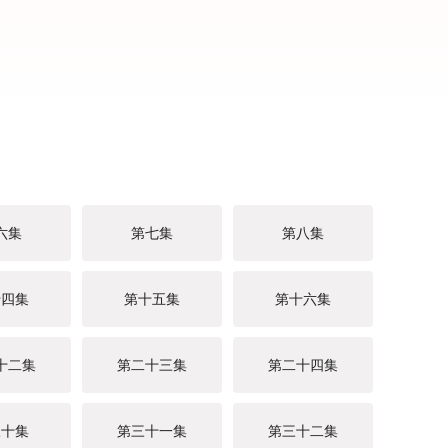
六集
第七集
第八集
十四集
第十五集
第十六集
十二集
第二十三集
第二十四集
三十集
第三十一集
第三十二集