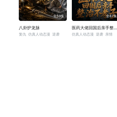
全59集
全87集
八卦护龙脉
医药大佬回国后亲手整治不孝子
复仇
仿真人动态漫
逆袭
仿真人动态漫
逆袭
亲情
家国情仇
励志
战神
民国
神医
情感
家庭
婚姻
现实
功夫武打
漫剧
强者回归
都市
漫剧