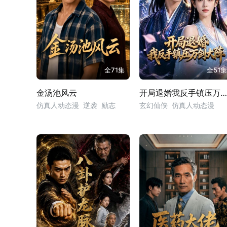
全71集
全51集
金汤池风云
开局退婚我反手镇压万剑大阵
仿真人动态漫
逆袭
励志
玄幻仙侠
仿真人动态漫
亲情
都市
漫剧
逆袭
穿越
修仙
情感
婚姻
系统
漫剧