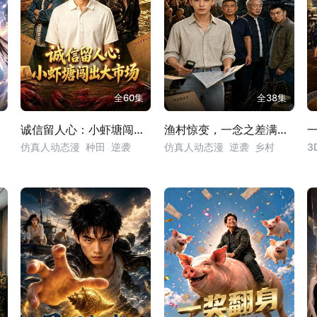
全60集
全38集
诚信留人心：小虾塘闯出大市场
渔村惊变，一念之差满盘皆输
仿真人动态漫
种田
逆袭
仿真人动态漫
逆袭
乡村
3
乡村
励志
情感
致富
励志
致富
现实
都市
漫剧
都
小人物
都市
漫剧
职场商战