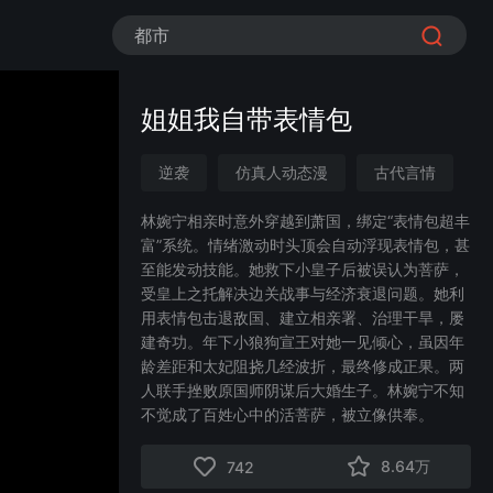
都市
姐姐我自带表情包
逆袭
仿真人动态漫
古代言情
漫剧
系统
甜宠
林婉宁相亲时意外穿越到萧国，绑定“表情包超丰
富”系统。情绪激动时头顶会自动浮现表情包，甚
穿越时空
至能发动技能。她救下小皇子后被误认为菩萨，
受皇上之托解决边关战事与经济衰退问题。她利
用表情包击退敌国、建立相亲署、治理干旱，屡
建奇功。年下小狼狗宣王对她一见倾心，虽因年
龄差距和太妃阻挠几经波折，最终修成正果。两
人联手挫败原国师阴谋后大婚生子。林婉宁不知
不觉成了百姓心中的活菩萨，被立像供奉。
8.64万
742