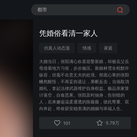
都市
凭婚俗看清一家人
仿真人动态漫
情感
家庭
婚姻
现实
都市
漫剧
大婚当日，张阳满心欢喜迎娶新娘，却被岳父岳
母借着地方习俗，步步施压。新娘林雪全程默许
纵容，丝毫不在意丈夫的处境。彻底心寒的张阳
幡然醒悟，不再妥协退让，果断反击，当场取消
婚礼，拿起法律武器维护自身权益。极品亲家算
计落空，自食恶果。张阳及时抽身，告别错的
人，后来邂逅温柔通透的陈薇薇，彼此尊重、双
向奔赴，终收获安稳美满的婚姻与幸福人生。
5.79万
101