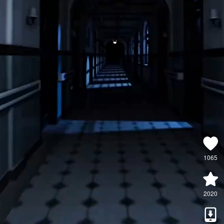
1065
2020