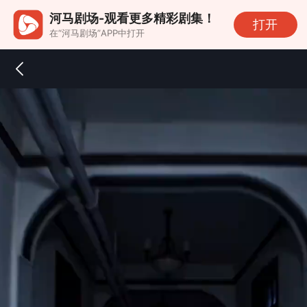
河马剧场-观看更多精彩剧集！
打开
在“河马剧场”APP中打开