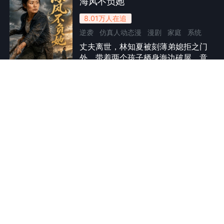
海风不负她
8.01万
人在追
逆袭
仿真人动态漫
漫剧
家庭
系统
丈夫离世，林知夏被刻薄弟媳拒之门
年代剧
女性成长
外，带着两个孩子栖身海边破屋。意
全79集
外觉醒潮汐预警能力，靠赶海谋生还
债。她坚守护海底线，结识挚友苏晚
晴与海鲜老板万金宝，屡遭乡邻刁
难、同行使绊，却凭踏实良心拿下高
隐藏的十八年
端长期供货，盖起新房，走出绝境，
7.7万
人在追
在海边挣出属于母子三人的安稳生
虐渣
仿真人动态漫
家庭
复仇
婚姻
活。
长盛集团女总裁临产前夜，撞破丈夫
女性成长
逆袭
现实
漫剧
原配
中年
与资助女生偷情，更窃听二人密谋夺
现代言情
总裁
错认
全56集
产。她隐忍十八年，将亲生女儿严苛
培养成状元，对仇人之女百般纵容任
其堕落。庆功宴上监控铁证、DNA实
锤连环引爆，假丈夫与情人锒铛入
冷静后才知爱错了人
狱，真爱人携股份归来。这场步步为
7.26万
人在追