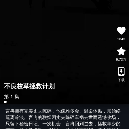
1843
9.73万
下载
不良校草拯救计划
第 1 集
言冉拥有完美丈夫陈碎，他儒雅多金、温柔体贴，却始终
疏离冷淡。言冉的联姻因丈夫陈碎车祸去世而遗憾收场，
只留下秘密日记。一次机会，言冉回到过去，拯救年少的