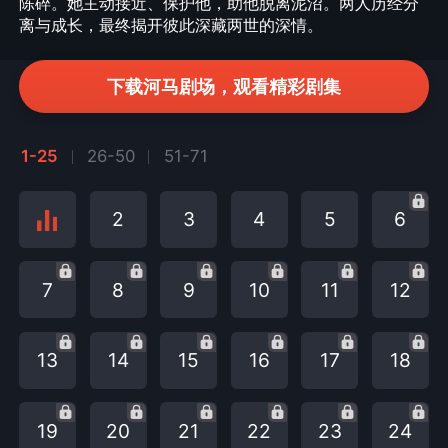
陈碎。她主动接近、保护他，助他脱离泥沼。两人历经分
离与成长，最终揭开彼此深藏两世的深情。
下载河马剧场，观看精彩剧集
1-25
26-50
51-71
2
3
4
5
6
7
8
9
10
11
12
13
14
15
16
17
18
19
20
21
22
23
24