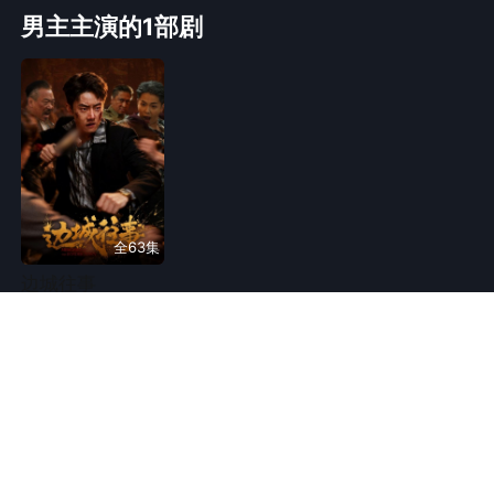
情感流
女性成长
男主主演的1部剧
全63集
边城往事
复仇
逆袭
情感
现实
都市
同类热门剧
换一换
海风不负她