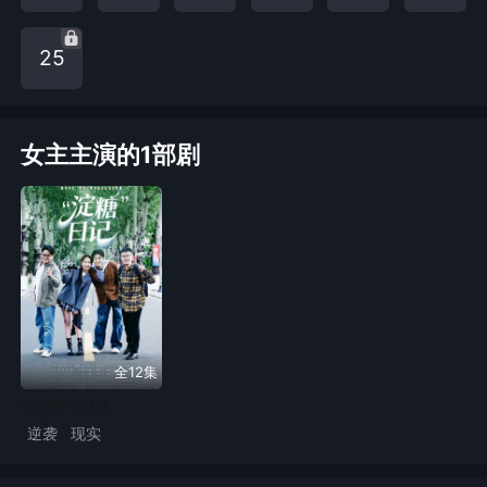
25
女主主演的1部剧
全12集
“淀糖”日记
逆袭
现实
现代言情
甜宠