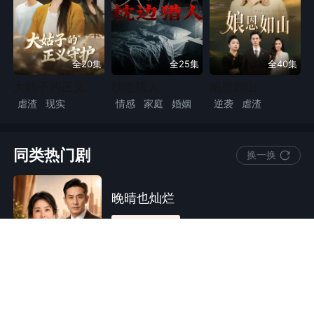
全20集
全25集
全40集
大姑子的正义守护
枕边猎人
娘恩如山
虐渣
现实
情感
家庭
婚姻
逆袭
虐渣
现代言情
家庭
小人物
都市
亲情剧
中年
家庭主妇
婚姻
豪门恩怨
家庭
同类热门剧
换一换
总裁
晚晴也灿烂
7.11万
人在追
逆袭
仿真人动态漫
职场
漫剧
中年
五十二岁的沈秋禾，被儿媳以“家里住
现代言情
家庭
女性成长
不下”为由安排相亲，本以为自己后半
全68集
生只能被动搬离原来的家。一次意外
搭伙，让她重新碰到年轻时最熟悉的