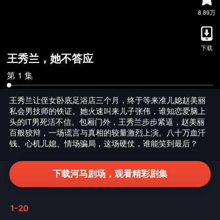
8.89万
下载
王秀兰，她不答应
第 1 集
王秀兰让侄女卧底足浴店三个月，终于等来准儿媳赵美丽
私会男技师的铁证。她火速叫来儿子张伟，谁知恋爱脑上
头的IT男死活不信。包厢门外，王秀兰步步紧逼，赵美丽
百般狡辩，一场谎言与真相的较量激烈上演。八十万血汗
钱、心机儿媳、情场骗局，这场硬仗，谁能笑到最后？
下载河马剧场，观看精彩剧集
1-20