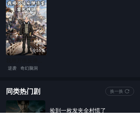
全55集
我用万倍反弹伤害震死神明
逆袭
奇幻脑洞
传承觉醒
漫剧
强者回归
沙雕漫
同类热门剧
换一换
捡到一枚发夹全村慌了
6.25万
人在追
逆袭
虐渣
仿真人动态漫
现实
漫剧
白婉与林建结婚五年，丈夫日夜窝在
悬疑
现代言情
励志
复仇
婚姻