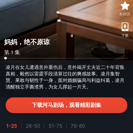
8.03万
下载
妈妈，绝不原谅
第 1 集
凌月在女儿遭遇意外重伤后，意外揭开丈夫近二十年背叛
真相，毅然以雷霆手段清算过往的爽感故事。凌月集智
慧、果敢与韧性于一身，面对婚姻骗局与利益纠葛，凌月
清醒独立手撕渣男，为女儿撑起一片天。
下载河马剧场，观看精彩剧集
1-25
26-50
51-75
76-80