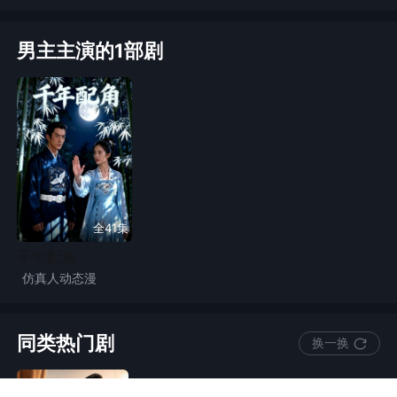
男主主演的1部剧
全41集
千年配角
仿真人动态漫
虐恋
漫剧
现代奇幻
同类热门剧
换一换
追妻火葬场
情感流