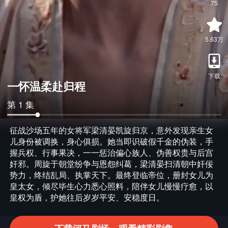
75
5.63万
下载
一怀温柔赴归程
第 1 集
征战沙场五年的女将军梁清晏凯旋归京，意外发现亲生女
儿身份被调换，身心俱损。她当即识破假千金的伪装，手
握兵权、行事果决，一一惩治偏心族人、伪善权贵与后宫
奸邪。周旋于朝堂纷争与恩怨纠葛，梁清晏扫清朝中奸佞
势力，终结乱局、执掌天下。最终登临帝位，册封女儿为
皇太女，倾尽毕生心力悉心照料，陪伴女儿慢慢疗愈，以
皇权为盾，护她往后岁岁平安、安稳度日。