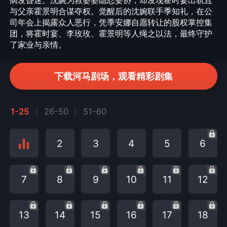
病发昏迷。沈婉为救婆婆隐忍妥协，却发现霍时宴出轨且
与父亲霍景明合谋夺权。觉醒后的沈婉联手季知礼，在公
司年会上揭露众人恶行，凭季安娜自愿转让的股权掌控集
团，将霍时宴、李玫玫、霍景明等人绳之以法，最终守护
了家业与亲情。
下载河马剧场，观看精彩剧集
1-25
26-50
51-60
2
3
4
5
6
7
8
9
10
11
12
13
14
15
16
17
18