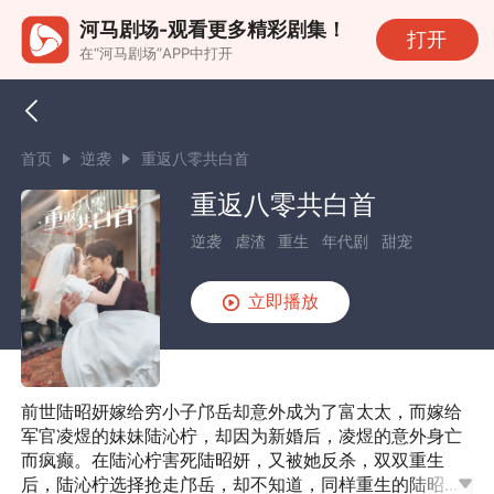
河马剧场-观看更多精彩剧集！
打开
在“河马剧场”APP中打开
首页
逆袭
重返八零共白首
重返八零共白首
逆袭
虐渣
重生
年代剧
甜宠
情感流
女性成长
立即播放
前世陆昭妍嫁给穷小子邝岳却意外成为了富太太，而嫁给
军官凌煜的妹妹陆沁柠，却因为新婚后，凌煜的意外身亡
而疯癫。在陆沁柠害死陆昭妍，又被她反杀，双双重生
后，陆沁柠选择抢走邝岳，却不知道，同样重生的陆昭...