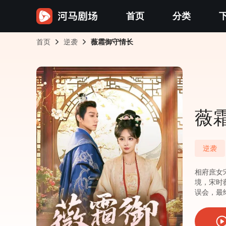
首页
分类
首页
逆袭
薇霜御守情长
薇
逆袭
后悔流
相府庶女
境，宋时
误会，最