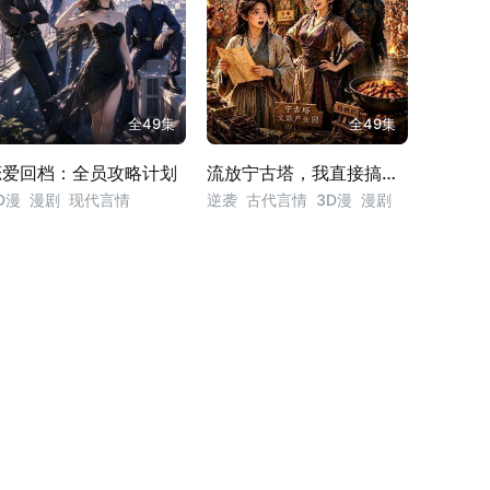
全49集
全49集
恋爱回档：全员攻略计划
流放宁古塔，我直接搞起文旅产业
D漫
漫剧
现代言情
逆袭
古代言情
3D漫
漫剧
感流
女性成长
致富
穿越时空
女性成长