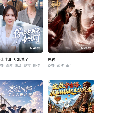
全45集
全25集
停水电那天她慌了
凤神
袭
虐渣
职场
现实
世情
逆袭
虐渣
重生
性成长
仿真人动态漫
漫剧
复仇
婚姻
古装仙侠
情感流
女性成长