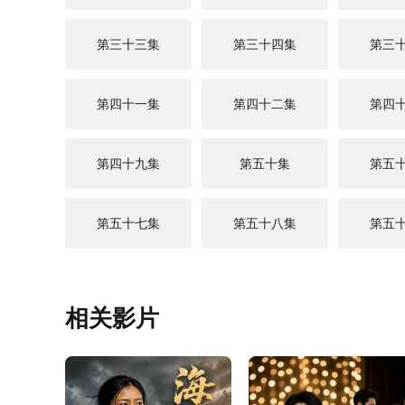
第三十三集
第三十四集
第三
第四十一集
第四十二集
第四
第四十九集
第五十集
第五
第五十七集
第五十八集
第五
相关影片