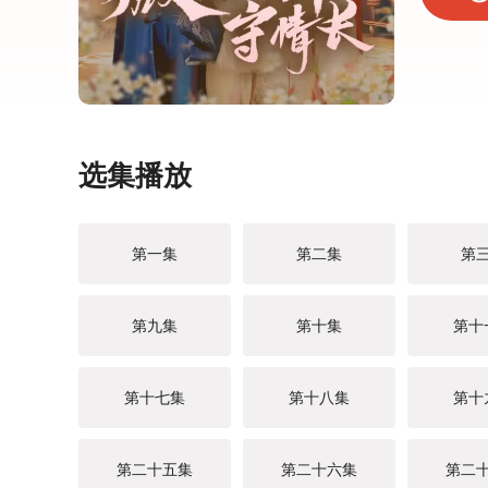
选集播放
第一集
第二集
第
第九集
第十集
第十
第十七集
第十八集
第十
第二十五集
第二十六集
第二