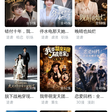
现实
漫剧
原配
中年
现代言情
总裁
错认
全51集
全45集
全68集
错付十年，我转身后逆风翻盘
停水电那天她慌了
晚晴也灿烂
逆袭
暗恋
职场
逆袭
虐渣
职场
逆袭
现代言情
现实
世情
仿真人动态漫
女性成长
女性成长
职场
漫剧
中年
现代言情
家庭
女性成长
全30集
全52集
全49集
脱下战袍穿现代，太太又给全家立规矩了
我带萌宠天团破悬案第一季
恋爱回档：全员攻略计划
逆袭
逆袭
重生
3D漫
漫剧
仿真人动态漫
仿真人动态漫
现代言情
情感流