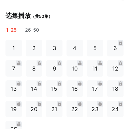
选集播放
（共
50
集）
1-25
26-50
1
2
3
4
5
6
7
8
9
10
11
12
13
14
15
16
17
18
19
20
21
22
23
24