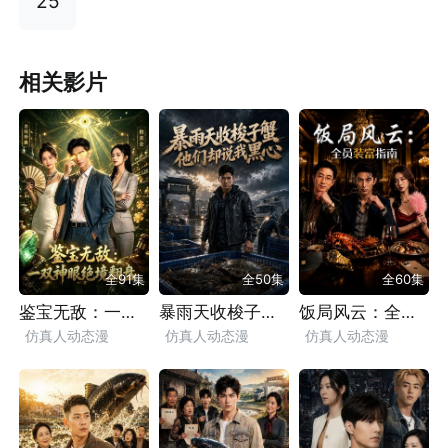
25
相关影片
全91集
全50集
全60集
鉴宝无敌：一双神眼绝境翻盘
暴雨天收梭子蟹他们却说我黑心
饭局风云：全员装富指南
仿真人动态漫
仿真人动态漫
仿真人动态漫
逆袭
神眼
励志
逆袭
乡村
励志
轻松
现实
都市
权谋
都市
超能
小人物
现实
漫剧
漫剧
职场商战
都市
漫剧