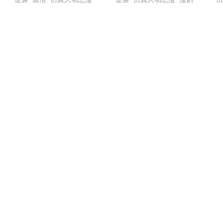
现实
漫剧
悬疑
现代言情
闪婚
现代言情
致富
婚姻
家
励志
复仇
婚姻
女性成长
加入我们：hr@dianzhong.com
联系我们