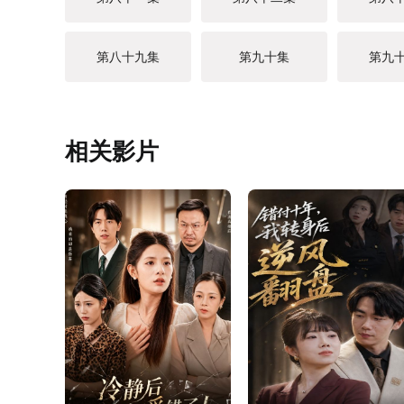
第八十九集
第九十集
第九
相关影片