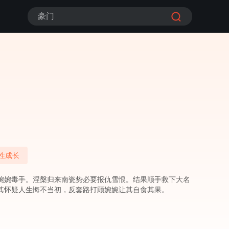
豪门
性成长
婉婉毒手。涅槃归来南瓷势必要报仇雪恨。结果顺手救下大名
其怀疑人生悔不当初，反套路打顾婉婉让其自食其果。