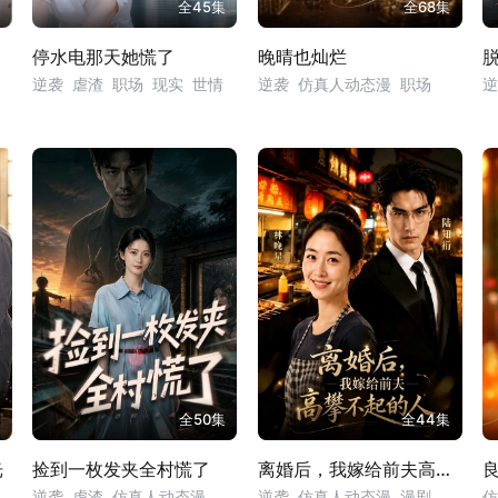
全45集
全68集
停水电那天她慌了
晚晴也灿烂
逆袭
虐渣
职场
现实
世情
逆袭
仿真人动态漫
职场
逆
女性成长
漫剧
中年
现代言情
家庭
豪
女性成长
穿
全50集
全44集
光
捡到一枚发夹全村慌了
离婚后，我嫁给前夫高攀不起的人
逆袭
虐渣
仿真人动态漫
逆袭
仿真人动态漫
漫剧
仿