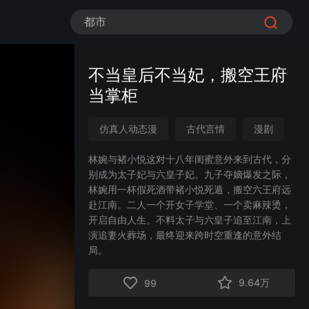
都市
不当皇后不当妃，搬空王府
当掌柜
仿真人动态漫
古代言情
漫剧
追妻火葬场
情感流
女性成长
林婉与褚小悦这对十八年闺蜜意外来到古代，分
别成为太子妃与六皇子妃。九子夺嫡爆发之际，
林婉用一杯假死酒带褚小悦死遁，搬空六王府远
赴江南。二人一个开女子学堂、一个卖麻辣烫，
开启自由人生。不料太子与六皇子追至江南，上
演追妻火葬场，最终迎来跨时空重逢的意外结
局。
9.64万
99