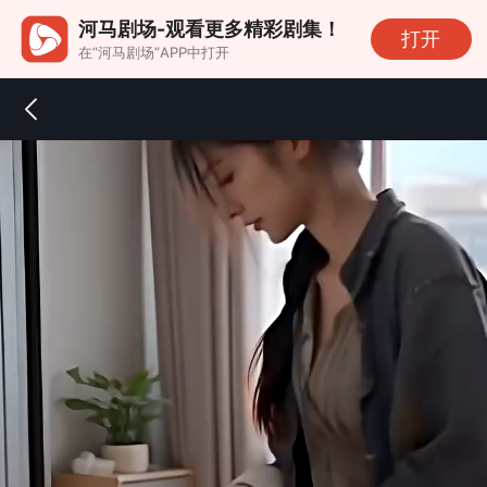
河马剧场-观看更多精彩剧集！
打开
在“河马剧场”APP中打开