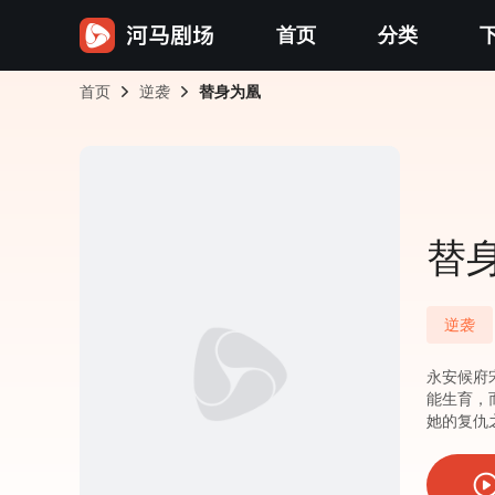
首页
分类
首页
逆袭
替身为凰
替
逆袭
永安候府
能生育，
她的复仇