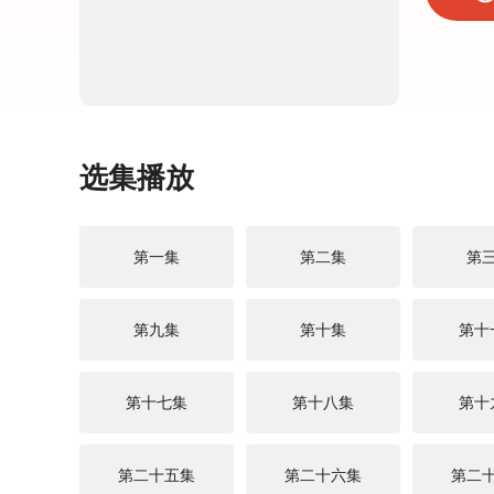
选集播放
第一集
第二集
第
第九集
第十集
第十
第十七集
第十八集
第十
第二十五集
第二十六集
第二