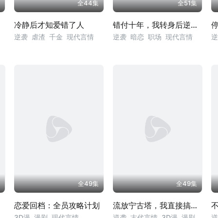
全44集
全51集
冷静后才知爱错了人
错付十年，我转身后逆风翻盘
逆袭
虐渣
千金
现代言情
逆袭
暗恋
职场
现代言情
逆
家庭主妇
女性成长
女性成长
女
全49集
全49集
恋爱回档：全员攻略计划
流放宁古塔，我直接搞起文旅产业
3D漫
漫剧
现代言情
逆袭
古代言情
3D漫
漫剧
逆