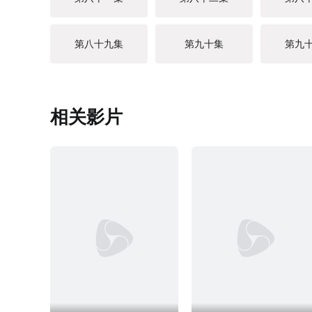
第八十九集
第九十集
第九
相关影片