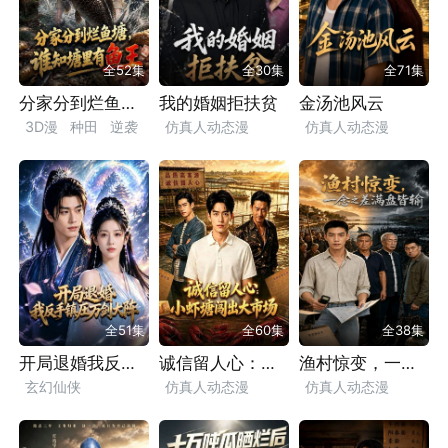
全52集
全30集
全71集
分家分到烂鱼塘，谁知塘里有鱼王
我的婚姻拒扶贫
金汤池风云
3D漫
种田
逆袭
仿真人动态漫
仿真人动态漫
致富
都市
漫剧
逆袭
励志
亲情
逆袭
励志
亲情
情感
家庭
婚姻
都市
漫剧
小人物
现实
都市
漫剧
全51集
全60集
全38集
开局退婚我反手镇压万剑大阵
诚信留人心：小虾塘闯出大市场
渔村惊变，一念之差满盘皆输
玄幻仙侠
仿真人动态漫
仿真人动态漫
仿真人动态漫
种田
逆袭
乡村
逆袭
乡村
励志
逆袭
穿越
修仙
励志
情感
致富
致富
现实
都市