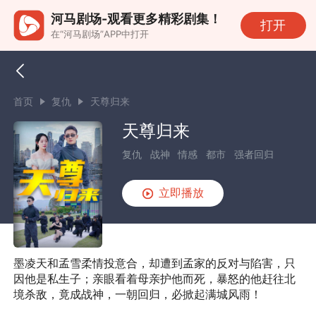
河马剧场-观看更多精彩剧集！
打开
在“河马剧场”APP中打开
首页
复仇
天尊归来
天尊归来
复仇
战神
情感
都市
强者回归
立即播放
墨凌天和孟雪柔情投意合，却遭到孟家的反对与陷害，只
因他是私生子；亲眼看着母亲护他而死，暴怒的他赶往北
境杀敌，竟成战神，一朝回归，必掀起满城风雨！