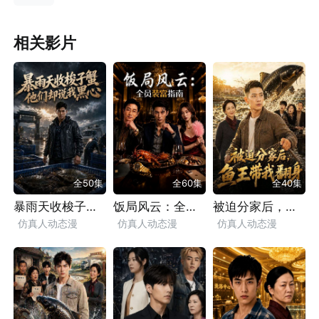
相关影片
全50集
全60集
全40集
暴雨天收梭子蟹他们却说我黑心
饭局风云：全员装富指南
被迫分家后，鱼王带我翻身
仿真人动态漫
仿真人动态漫
仿真人动态漫
逆袭
乡村
励志
轻松
现实
都市
逆袭
乡村
励志
小人物
现实
漫剧
致富
都市
漫剧
都市
漫剧